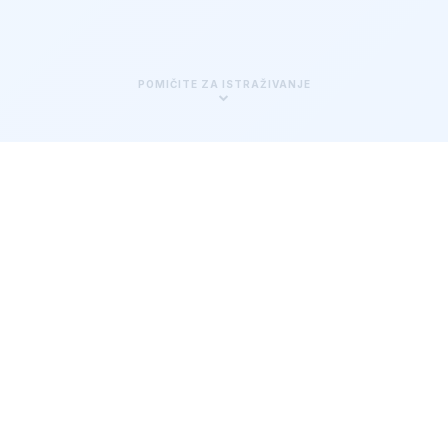
POMIČITE ZA ISTRAŽIVANJE
Preobrazite svoj radni proces
u proračunskim tablicama
pomoću AI
Od ideje do realizacije u sekundama. Naš AI
generator formula dizajniran je za početnike i
stručnjake.