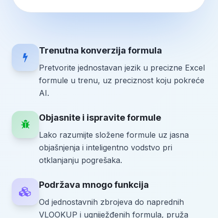
Trenutna konverzija formula
Pretvorite jednostavan jezik u precizne Excel
formule u trenu, uz preciznost koju pokreće
AI.
Objasnite i ispravite formule
Lako razumijte složene formule uz jasna
objašnjenja i inteligentno vodstvo pri
otklanjanju pogrešaka.
Podržava mnogo funkcija
Od jednostavnih zbrojeva do naprednih
VLOOKUP i ugniježđenih formula, pruža