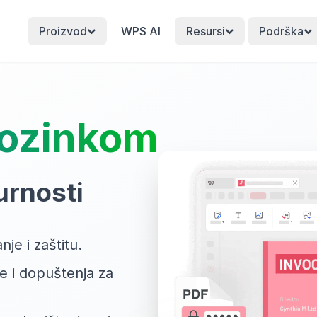
Proizvod
WPS AI
Resursi
Podrška
 lozinkom
gurnosti
nje i zaštitu.
e i dopuštenja za