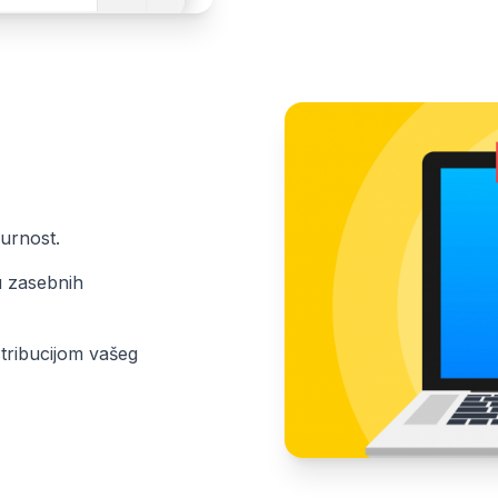
urnost.
ću zasebnih
stribucijom vašeg