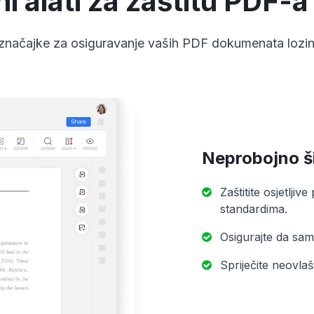
 alati za zaštitu PDF-a
e značajke za osiguravanje vaših PDF dokumenata loz
Neprobojno ši
Zaštitite osjetlji
standardima.
Osigurajte da sam
Spriječite neovlaš