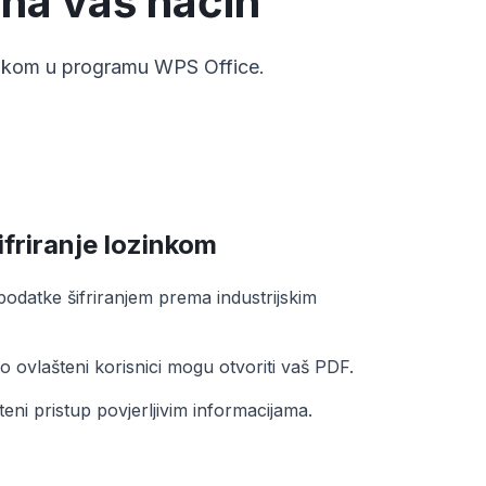
 na vaš način
inkom u programu WPS Office.
friranje lozinkom
ve podatke šifriranjem prema industrijskim
o ovlašteni korisnici mogu otvoriti vaš PDF.
teni pristup povjerljivim informacijama.