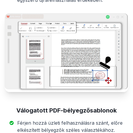
egyszerű újrafelhasználás érdekében.
Válogatott PDF-bélyegzősablonok
Férjen hozzá üzleti felhasználásra szánt, előre
elkészített bélyegzők széles választékához.