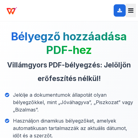
Bélyegző hozzáadása
PDF-hez
Villámgyors PDF-bélyegzés: Jelöljön
erőfeszítés nélkül!
Jelölje a dokumentumok állapotát olyan
bélyegzőkkel, mint „Jóváhagyva”, „Piszkozat” vagy
„Bizalmas”.
Használjon dinamikus bélyegzőket, amelyek
automatikusan tartalmazzák az aktuális dátumot,
időt és a szerzőt.