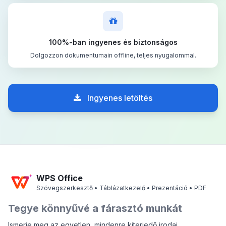
100%-ban ingyenes és biztonságos
Dolgozzon dokumentumain offline, teljes nyugalommal.
Ingyenes letöltés
WPS Office
Szövegszerkesztő • Táblázatkezelő • Prezentáció • PDF
Tegye könnyűvé a fárasztó munkát
Ismerje meg az egyetlen, mindenre kiterjedő irodai