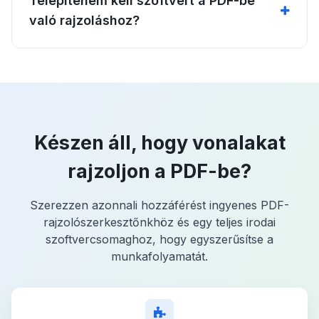
Telepítenem kell szoftvert a PDF-be
való rajzoláshoz?
Készen áll, hogy vonalakat
rajzoljon a PDF-be?
Szerezzen azonnali hozzáférést ingyenes PDF-
rajzolószerkesztőnkhöz és egy teljes irodai
szoftvercsomaghoz, hogy egyszerűsítse a
munkafolyamatát.