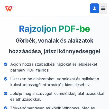
Rajzoljon PDF-be
Görbék, vonalak és alakzatok
hozzáadása, játszi könnyedséggel
Adjon hozzá szabadkézi rajzokat és jelöléseket
bármely PDF-fájlhoz.
Illesszen be alakzatokat, vonalakat és nyilakat a
kulcsfontosságú információk kiemeléséhez.
Jelölje meg a szöveget kiemelőkkel, aláhúzásokkal
és áthúzásokkal.
Zökkenőmentesen működik Windows, Mac és