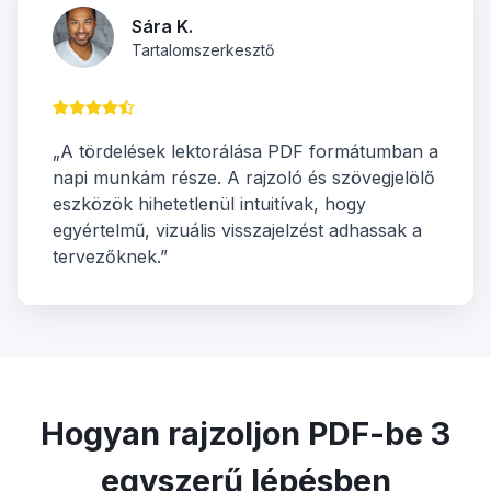
Sára K.
Tartalomszerkesztő
„A tördelések lektorálása PDF formátumban a
napi munkám része. A rajzoló és szövegjelölő
eszközök hihetetlenül intuitívak, hogy
egyértelmű, vizuális visszajelzést adhassak a
tervezőknek.”
Hogyan rajzoljon PDF-be 3
egyszerű lépésben