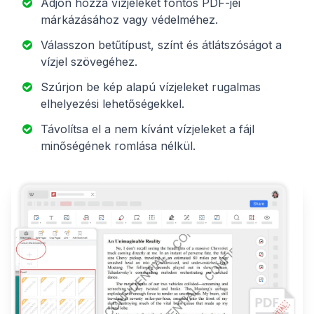
Adjon hozzá vízjeleket fontos PDF-jei
márkázásához vagy védelméhez.
Válasszon betűtípust, színt és átlátszóságot a
vízjel szövegéhez.
Szúrjon be kép alapú vízjeleket rugalmas
elhelyezési lehetőségekkel.
Távolítsa el a nem kívánt vízjeleket a fájl
minőségének romlása nélkül.