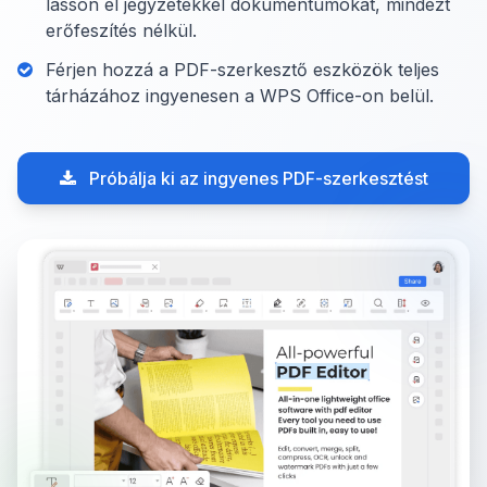
lásson el jegyzetekkel dokumentumokat, mindezt
erőfeszítés nélkül.
Férjen hozzá a PDF-szerkesztő eszközök teljes
tárházához ingyenesen a WPS Office-on belül.
Próbálja ki az ingyenes PDF-szerkesztést