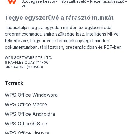
Szövegszerkesztő • Táblázatkezelő • Prezentációkészítő •
PDF
Tegye egyszerűvé a fárasztó munkát
Tapasztalja meg az egyetlen minden az egyben irodai
programcsomagot, amire szüksége lesz, intelligens MI-vel
felvértezve, hogy növelje termelékenységét minden
dokumentumban, táblázatban, prezentációban és PDF-ben
WPS SOFTWARE PTE. LTD.
6 RAFFLES QUAY #14-06
SINGAPORE (048580)
Termék
WPS Office Windowsra
WPS Office Macre
WPS Office Androidra
WPS Office iOS-re
WPS Office Linuxra