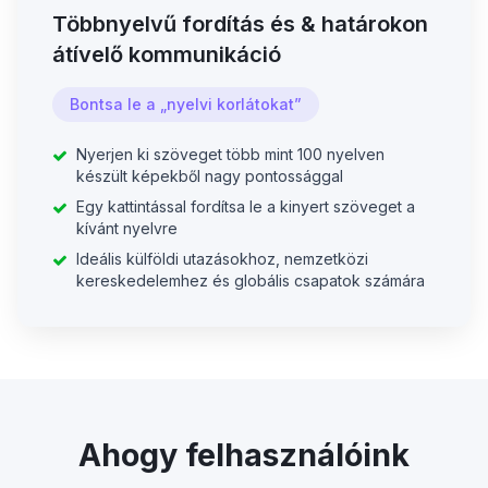
Többnyelvű fordítás és & határokon
átívelő kommunikáció
Bontsa le a „nyelvi korlátokat”
Nyerjen ki szöveget több mint 100 nyelven
készült képekből nagy pontossággal
Egy kattintással fordítsa le a kinyert szöveget a
kívánt nyelvre
Ideális külföldi utazásokhoz, nemzetközi
kereskedelemhez és globális csapatok számára
Ahogy felhasználóink