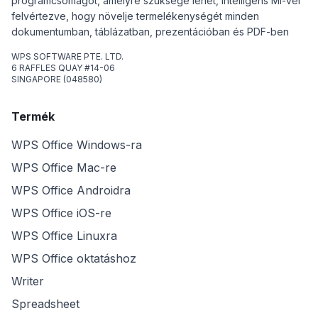
programcsomagot, amelyre szüksége lehet, intelligens MI-vel
felvértezve, hogy növelje termelékenységét minden
dokumentumban, táblázatban, prezentációban és PDF-ben
WPS SOFTWARE PTE. LTD.
6 RAFFLES QUAY #14-06
SINGAPORE (048580)
Termék
WPS Office Windows-ra
WPS Office Mac-re
WPS Office Androidra
WPS Office iOS-re
WPS Office Linuxra
WPS Office oktatáshoz
Writer
Spreadsheet