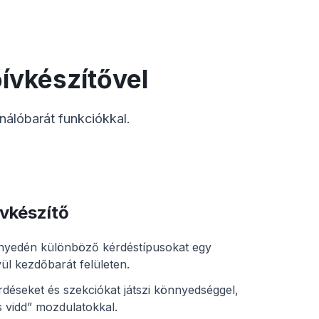
ívkészítővel
nálóbarát funkciókkal.
ívkészítő
nyedén különböző kérdéstípusokat egy
ül kezdőbarát felületen.
déseket és szekciókat játszi könnyedséggel,
 vidd” mozdulatokkal.