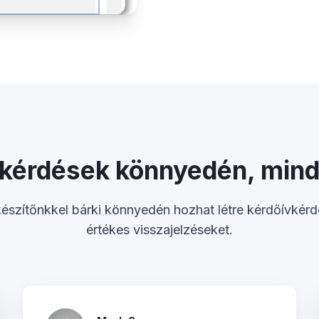
kérdések könnyedén, min
észítőnkkel bárki könnyedén hozhat létre kérdőívkérd
értékes visszajelzéseket.