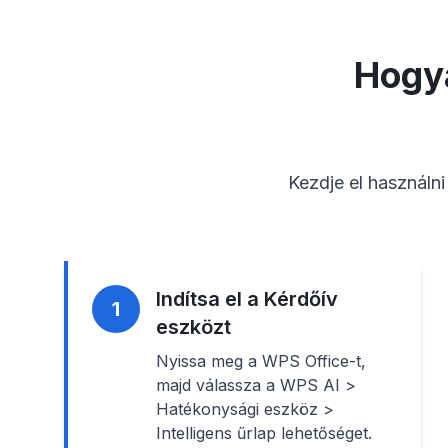
Hogya
Kezdje el használn
Indítsa el a Kérdőív
1
eszközt
Nyissa meg a WPS Office-t,
majd válassza a WPS AI >
Hatékonysági eszköz >
Intelligens űrlap lehetőséget.