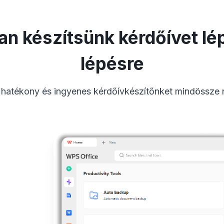
n készítsünk kérdőívet lé
lépésre
i hatékony és ingyenes kérdőívkészítőnket mindössze n