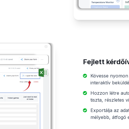
Fejlett kérdő
Kövesse nyomon a
interaktív beküld
Hozzon létre aut
tiszta, részletes v
Exportálja az ad
mélyebb, átfogó 