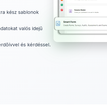
tra kész sablonok
datokat valós idejű
érdőívvel és kérdéssel.