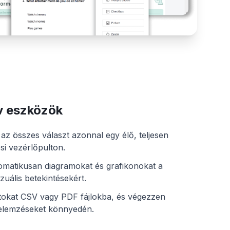
ív eszközök
z összes választ azonnal egy élő, teljesen
ési vezérlőpulton.
omatikusan diagramokat és grafikonokat a
izuális betekintésekért.
atokat CSV vagy PDF fájlokba, és végezzen
elemzéseket könnyedén.