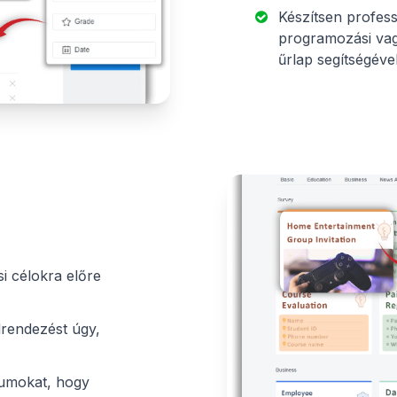
Készítsen profes
programozási vagy
űrlap segítségével
si célokra előre
elrendezést úgy,
tumokat, hogy