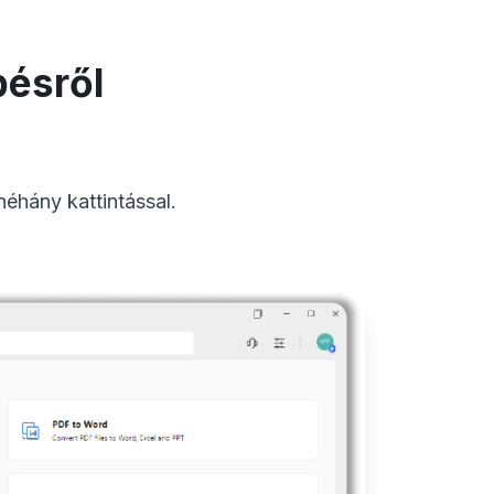
pésről
éhány kattintással.