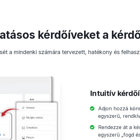
atásos kérdőíveket a kérdő
ését a mindenki számára tervezett, hatékony és felhasz
Intuitív kérdő
Adjon hozzá kön
egyszerű, rendkív
Rendezze át a kér
egyszerű „fogd és