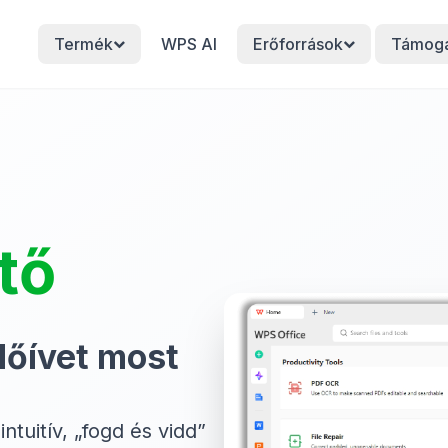
Termék
WPS AI
Erőforrások
Támoga
tő
dőívet most
ntuitív, „fogd és vidd”