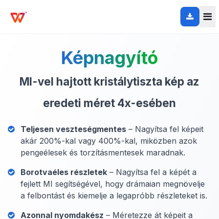
Képnagyító
MI-vel hajtott kristálytiszta kép az
eredeti méret 4x-esében
Teljesen veszteségmentes
– Nagyítsa fel képeit
akár 200%-kal vagy 400%-kal, miközben azok
pengeélesek és torzításmentesek maradnak.
Borotvaéles részletek
– Nagyítsa fel a képét a
fejlett MI segítségével, hogy drámaian megnövelje
a felbontást és kiemelje a legapróbb részleteket is.
Azonnal nyomdakész
– Méretezze át képeit a