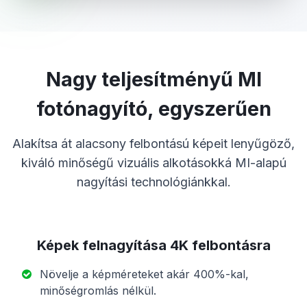
Nagy teljesítményű MI
fotónagyító, egyszerűen
Alakítsa át alacsony felbontású képeit lenyűgöző,
kiváló minőségű vizuális alkotásokká MI-alapú
nagyítási technológiánkkal.
Képek felnagyítása 4K felbontásra
Növelje a képméreteket akár 400%-kal,
minőségromlás nélkül.