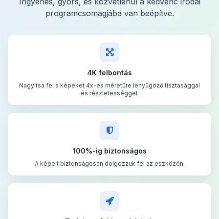
Ingyenes, gyors, és közvetlenül a kedvenc irodai
programcsomagjába van beépítve.
4K felbontás
Nagyítsa fel a képeket 4x-es méretűre lenyűgöző tisztasággal
és részletességgel.
100%-ig biztonságos
A képeit biztonságosan dolgozzuk fel az eszközén.