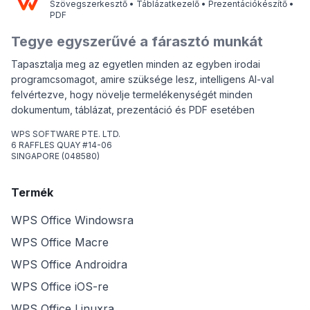
Szövegszerkesztő • Táblázatkezelő • Prezentációkészítő •
PDF
Tegye egyszerűvé a fárasztó munkát
Tapasztalja meg az egyetlen minden az egyben irodai
programcsomagot, amire szüksége lesz, intelligens AI-val
felvértezve, hogy növelje termelékenységét minden
dokumentum, táblázat, prezentáció és PDF esetében
WPS SOFTWARE PTE. LTD.
6 RAFFLES QUAY #14-06
SINGAPORE (048580)
Termék
WPS Office Windowsra
WPS Office Macre
WPS Office Androidra
WPS Office iOS-re
WPS Office Linuxra