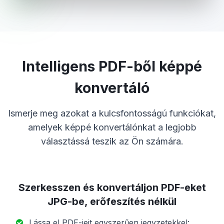
Intelligens PDF-ből képpé
konvertáló
Ismerje meg azokat a kulcsfontosságú funkciókat,
amelyek képpé konvertálónkat a legjobb
választássá teszik az Ön számára.
Szerkesszen és konvertáljon PDF-eket
JPG-be, erőfeszítés nélkül
Lássa el PDF-jeit egyszerűen jegyzetekkel: