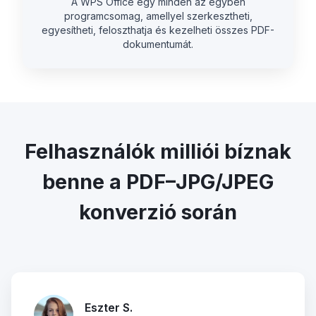
A WPS Office egy minden az egyben
programcsomag, amellyel szerkesztheti,
egyesítheti, feloszthatja és kezelheti összes PDF-
dokumentumát.
Felhasználók milliói bíznak
benne a PDF–JPG/JPEG
konverzió során
Eszter S.