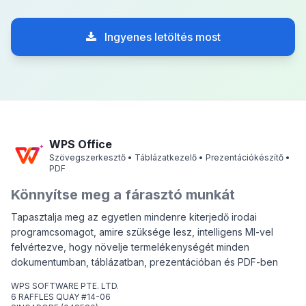
Ingyenes letöltés most
WPS Office
Szövegszerkesztő • Táblázatkezelő • Prezentációkészítő •
PDF
Könnyítse meg a fárasztó munkát
Tapasztalja meg az egyetlen mindenre kiterjedő irodai
programcsomagot, amire szüksége lesz, intelligens MI-vel
felvértezve, hogy növelje termelékenységét minden
dokumentumban, táblázatban, prezentációban és PDF-ben
WPS SOFTWARE PTE. LTD.
6 RAFFLES QUAY #14-06