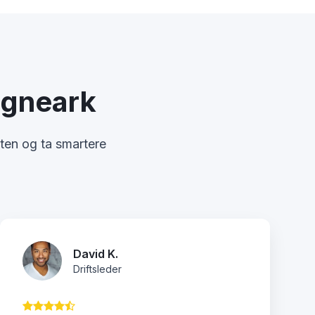
regneark
eten og ta smartere
David K.
Driftsleder