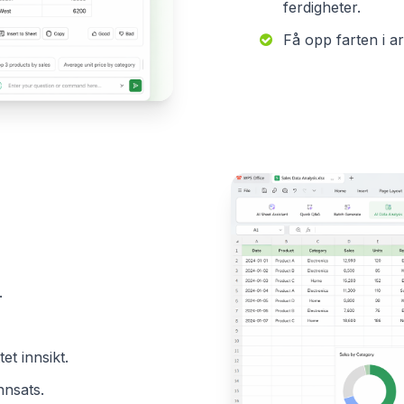
ferdigheter.
Få opp farten i a
.
et innsikt.
nnsats.