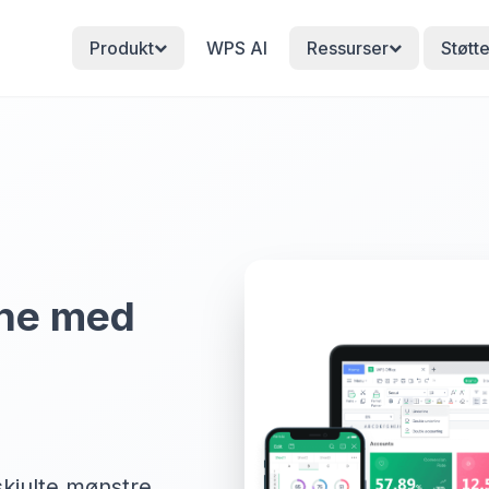
Produkt
WPS AI
Ressurser
Støtt
ine med
kjulte mønstre.