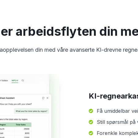
er arbeidsflyten din med
aopplevelsen din med våre avanserte KI-drevne regne
KI-regnearka
Få umiddelbar vei
Still spørsmål på
Forenkle komplek