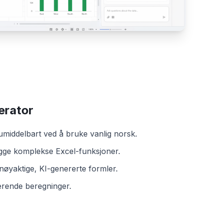
erator
middelbart ved å bruke vanlig norsk.
gge komplekse Excel-funksjoner.
nøyaktige, KI-genererte formler.
erende beregninger.