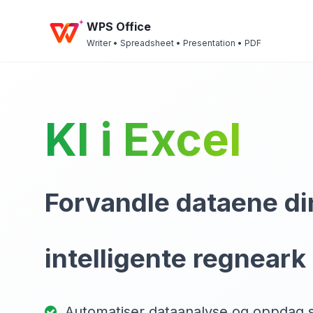
WPS Office
Writer • Spreadsheet • Presentation • PDF
KI i Excel
Forvandle dataene d
intelligente regneark
Automatiser dataanalyse og oppdag s