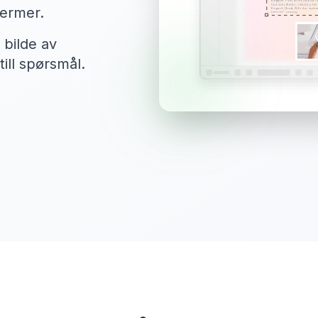
termer.
 bilde av
ill spørsmål.