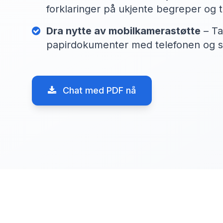
forklaringer på ukjente begreper og 
Dra nytte av mobilkamerastøtte
– Ta
papirdokumenter med telefonen og st
Chat med PDF nå