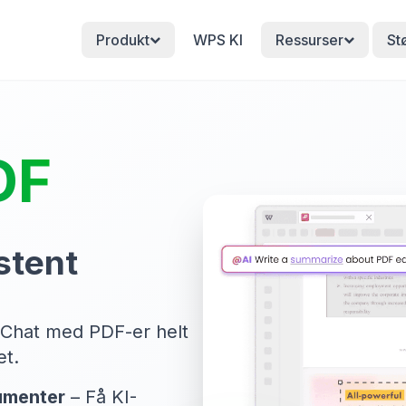
Produkt
WPS KI
Ressurser
St
DF
stent
Chat med PDF-er helt
et.
kumenter
– Få KI-