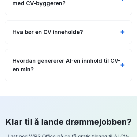
med CV-byggeren?
Hva bør en CV inneholde?
Hvordan genererer AI-en innhold til CV-
en min?
Klar til å lande drømmejobben?
Last ned WPS Office nå og få gratis tilgang til AI CV-