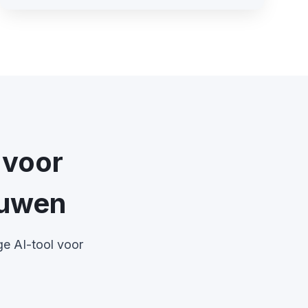
 voor
ouwen
e AI-tool voor