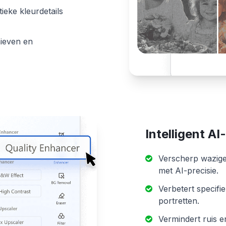
ieke kleurdetails
hieven en
Intelligent AI
Verscherp wazige 
met AI-precisie.
Verbetert specifi
portretten.
Vermindert ruis 