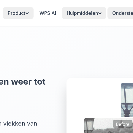
Product
WPS AI
Hulpmiddelen
Onderste
en weer tot
n vlekken van