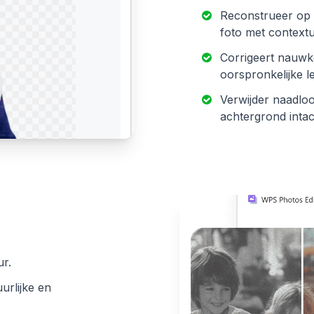
Reconstrueer op i
foto met contextue
Corrigeert nauwke
oorspronkelijke l
Verwijder naadloo
achtergrond intact 
ur.
urlijke en