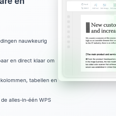
are en
ldingen nauwkeurig
ar en direct klaar om
f kolommen, tabellen en
 de alles-in-één WPS