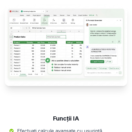
Funcții IA
Efectuați calcule avansate cu ușurință.