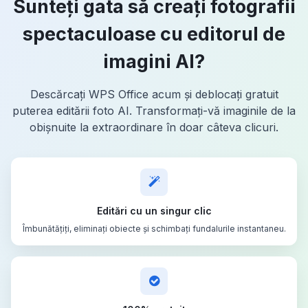
Sunteți gata să creați fotografii
spectaculoase cu editorul de
imagini AI?
Descărcați WPS Office acum și deblocați gratuit
puterea editării foto AI. Transformați-vă imaginile de la
obișnuite la extraordinare în doar câteva clicuri.
Editări cu un singur clic
Îmbunătățiți, eliminați obiecte și schimbați fundalurile instantaneu.