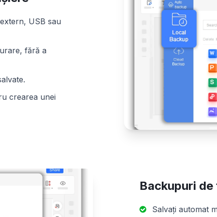
k extern, USB sau
urare, fără a
salvate.
tru crearea unei
Backupuri de f
Salvați automat m