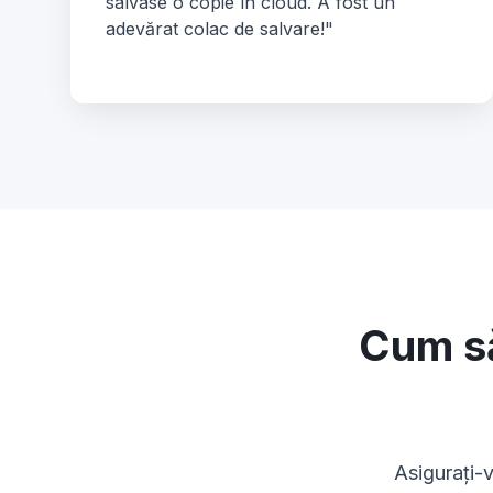
salvase o copie în cloud. A fost un
adevărat colac de salvare!"
Cum să
Asigurați-v