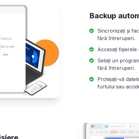
Backup automa
Sincronizați și fa
fără întreruperi.
Accesați fișierele
Setați un progra
fără întreruperi.
Protejați-vă datel
furtului sau accid
ișiere