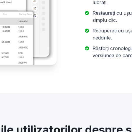
lucrați.
Restaurați cu ușur
simplu clic.
Recuperați cu ușu
nedorite.
Răsfoiți cronologi
versiunea de care
le utilizatorilor despre s