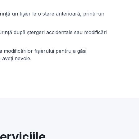
ință un fișier la o stare anterioară, printr-un
rință după ștergeri accidentale sau modificări
a modificărilor fișierului pentru a găsi
 aveți nevoie.
erviciile