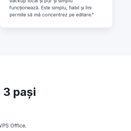
backup local și pur și simplu
funcționează. Este simplu, fiabil și îmi
permite să mă concentrez pe editare."
 3 pași
 WPS Office.