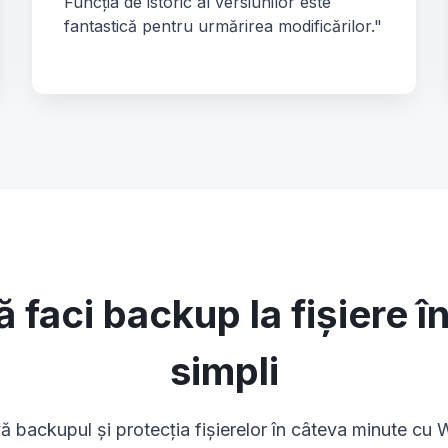
Funcția de istoric al versiunilor este
fantastică pentru urmărirea modificărilor."
 faci backup la fișiere în
simpli
ă backupul și protecția fișierelor în câteva minute cu