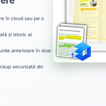
dere
re în cloud sau pe o
tă și istoric al
unile anterioare în doar
ackup securizată din