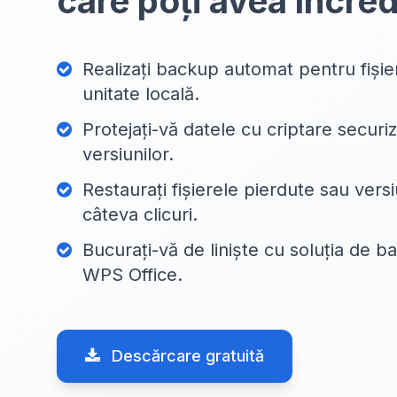
care poți avea încre
Realizați backup automat pentru fișie
unitate locală.
Protejați-vă datele cu criptare securiza
versiunilor.
Restaurați fișierele pierdute sau versi
câteva clicuri.
Bucurați-vă de liniște cu soluția de b
WPS Office.
Descărcare gratuită