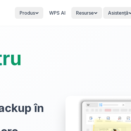
Produs
WPS AI
Resurse
Asistență
tru
backup în