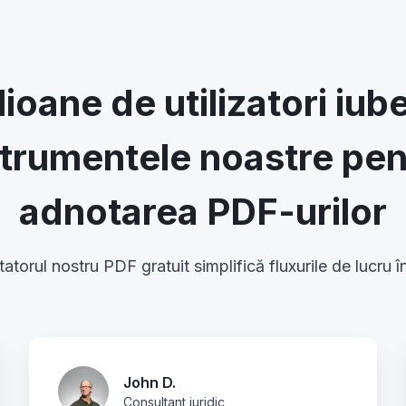
lioane de utilizatori iub
strumentele noastre pen
adnotarea PDF-urilor
torul nostru PDF gratuit simplifică fluxurile de lucru în
John D.
Consultant juridic