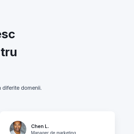
esc
tru
 diferite domenii.
Chen L.
Manager de marketing