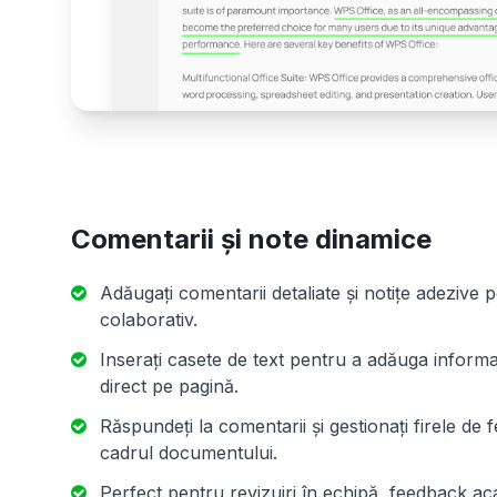
Comentarii și note dinamice
Adăugați comentarii detaliate și notițe adezive
colaborativ.
Inserați casete de text pentru a adăuga informa
direct pe pagină.
Răspundeți la comentarii și gestionați firele de 
cadrul documentului.
Perfect pentru revizuiri în echipă, feedback ac