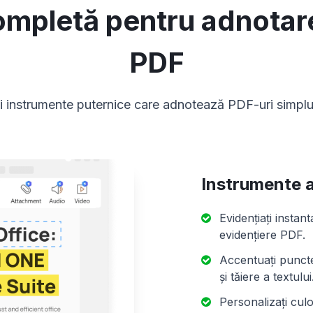
ompletă pentru adnotare
PDF
i instrumente puternice care adnotează PDF-uri simplu ș
Instrumente 
Evidențiați insta
evidențiere PDF.
Accentuați puncte
și tăiere a textului
Personalizați culo