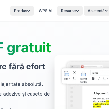
Produs
WPS AI
Resurse
Asistență
 gratuit
e fără efort
o lejeritate absolută.
e adezive și casete de