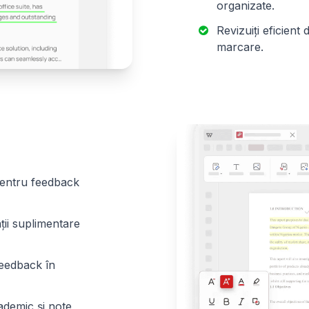
organizate.
Revizuiți eficien
marcare.
 pentru feedback
ții suplimentare
feedback în
ademic și note