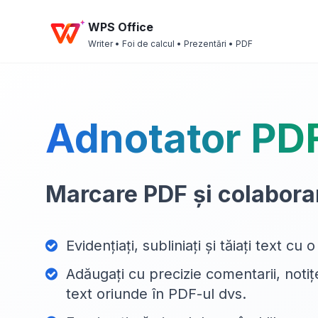
WPS Office
Writer • Foi de calcul • Prezentări • PDF
Adnotator PDF
Marcare PDF și colaborar
Evidențiați, subliniați și tăiați text cu 
Adăugați cu precizie comentarii, notiț
text oriunde în PDF-ul dvs.