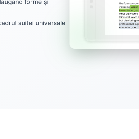
adăugând forme și
cadrul suitei universale