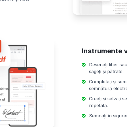
Instrumente v
Desenați liber sa
săgeți și pătrate.
Completați și sem
semnătură electron
Creați și salvați 
repetată.
Semnați în sigura