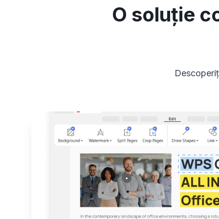
O soluție c
Descoperiț