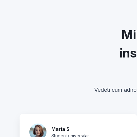
Mi
in
Vedeți cum adnota
Maria S.
Student universitar