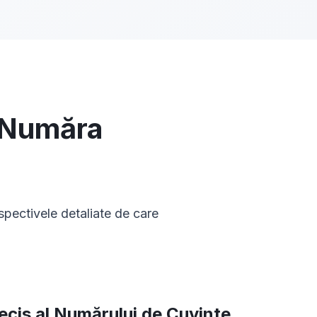
a Număra
spectivele detaliate de care
recis al Numărului de Cuvinte