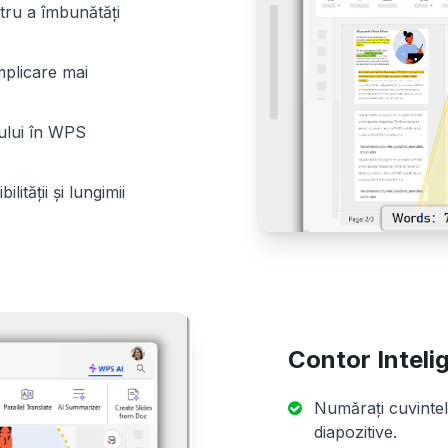
tru a îmbunătăți
implicare mai
tului în WPS
ității și lungimii
Contor Inteli
Numărați cuvintel
diapozitive.