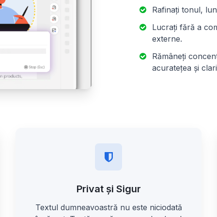
Rafinați tonul, l
Lucrați fără a com
externe.
Rămâneți concentr
acuratețea și clari
Privat și Sigur
Textul dumneavoastră nu este niciodată