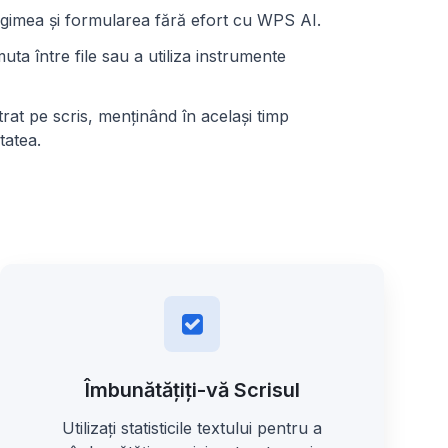
ungimea și formularea fără efort cu WPS AI.
uta între file sau a utiliza instrumente
at pe scris, menținând în același timp
tatea.
Îmbunătățiți-vă Scrisul
Utilizați statisticile textului pentru a