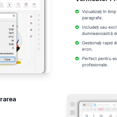
Vizualizați în tim
paragrafe.
Includeți sau excl
dumneavoastră de
Gestionați rapid d
erori.
Perfect pentru ese
profesionale.
ărarea