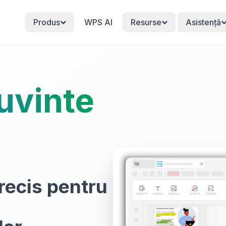
Produs
WPS AI
Resurse
Asistență
uvinte
recis pentru