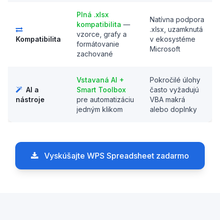
Plná .xlsx
Natívna podpora
kompatibilita
—
.xlsx, uzamknutá
vzorce, grafy a
Kompatibilita
v ekosystéme
formátovanie
Microsoft
zachované
Vstavaná AI +
Pokročilé úlohy
AI a
Smart Toolbox
často vyžadujú
nástroje
pre automatizáciu
VBA makrá
jedným klikom
alebo doplnky
Vyskúšajte WPS Spreadsheet zadarmo