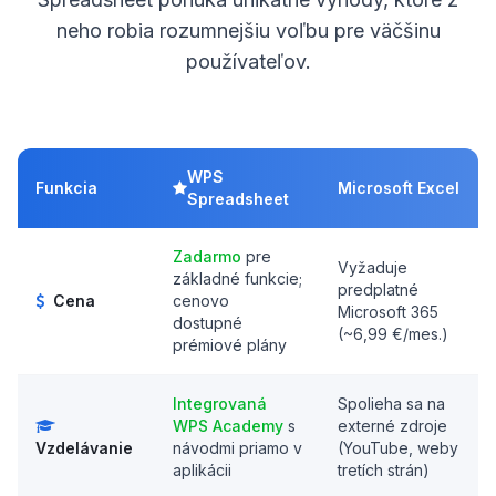
neho robia rozumnejšiu voľbu pre väčšinu
používateľov.
WPS
Funkcia
Microsoft Excel
Spreadsheet
Zadarmo
pre
Vyžaduje
základné funkcie;
predplatné
Cena
cenovo
Microsoft 365
dostupné
(~6,99 €/mes.)
prémiové plány
Integrovaná
Spolieha sa na
WPS Academy
s
externé zdroje
Vzdelávanie
návodmi priamo v
(YouTube, weby
aplikácii
tretích strán)