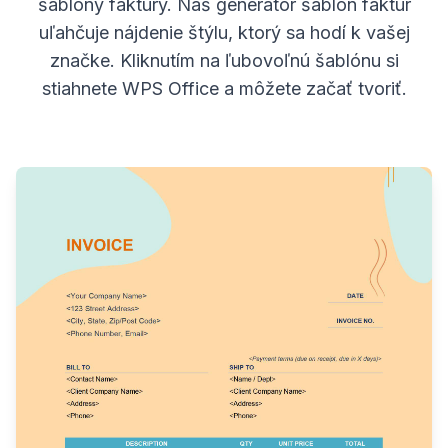
šablóny faktúry. Náš generátor šablón faktúr
uľahčuje nájdenie štýlu, ktorý sa hodí k vašej
značke. Kliknutím na ľubovoľnú šablónu si
stiahnete WPS Office a môžete začať tvoriť.