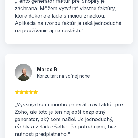
„Tento generátor faktúr pre Shopify je
záchrana. Môžem vytvárať vlastné faktúry,
ktoré dokonale ladia s mojou značkou.
Aplikácia na tvorbu faktúr je taká jednoduchá
na používanie aj na cestách.“
Marco B.
Konzultant na voľnej nohe
„Vyskúšal som mnoho generátorov faktúr pre
Zoho, ale toto je ten najlepší bezplatný
generátor, aký som našiel. Je jednoduchý,
rýchly a zvláda všetko, čo potrebujem, bez
nutnosti predplatného.“