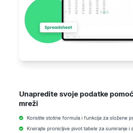
Unapredite svoje podatke pomoć
mreži
Koristite stotine formula i funkcija za složene 
Kreirajte pronicljive pivot tabele za sumiranje i 