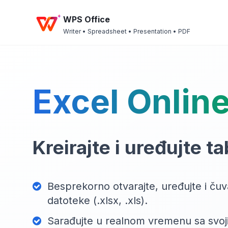
WPS Office
Writer • Spreadsheet • Presentation • PDF
Excel Online
Kreirajte i uređujte t
Besprekorno otvarajte, uređujte i čuv
datoteke (.xlsx, .xls).
Sarađujte u realnom vremenu sa svoj