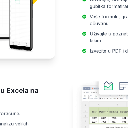
gubitka formatiran
Vaše formule, gra
očuvani.
Uživajte u poznat
lakim.
Izvezite u PDF i 
u Excela na
proračune.
analizu velikih