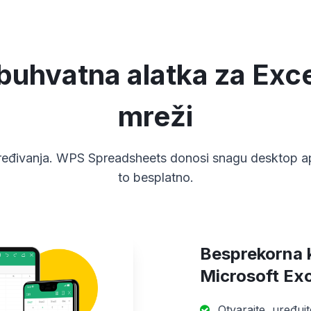
uhvatna alatka za Exce
mreži
ređivanja. WPS Spreadsheets donosi snagu desktop apl
to besplatno.
Besprekorna 
Microsoft Exc
Otvarajte, uređujte