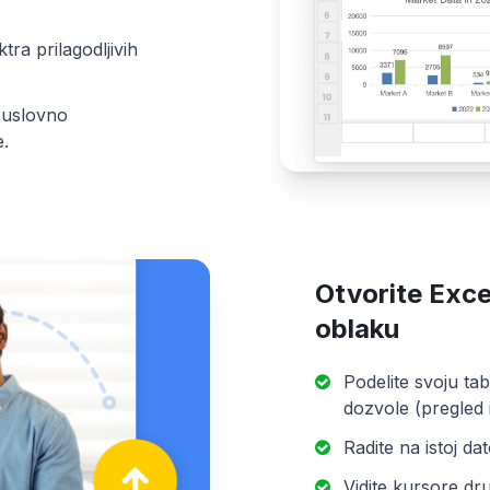
ra prilagodljivih
 i uslovno
e.
Otvorite Exce
oblaku
Podelite svoju t
dozvole (pregled i
Radite na istoj da
Vidite kursore dr