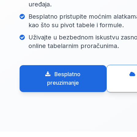
uređaja.
Besplatno pristupite moćnim alatkam
kao što su pivot tabele i formule.
Uživajte u bezbednom iskustvu zasn
online tabelarnim proračunima.
Besplatno
preuzimanje