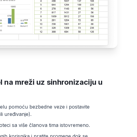
l na mreži uz sinhronizaciju u
abelu pomoću bezbedne veze i postavite
li uređivanje).
toteci sa više članova tima istovremeno.
ugih korisnika i pratite promene dok se