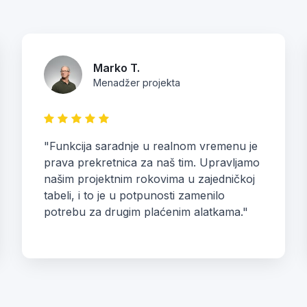
Marko T.
Menadžer projekta
"Funkcija saradnje u realnom vremenu je
prava prekretnica za naš tim. Upravljamo
našim projektnim rokovima u zajedničkoj
tabeli, i to je u potpunosti zamenilo
potrebu za drugim plaćenim alatkama."