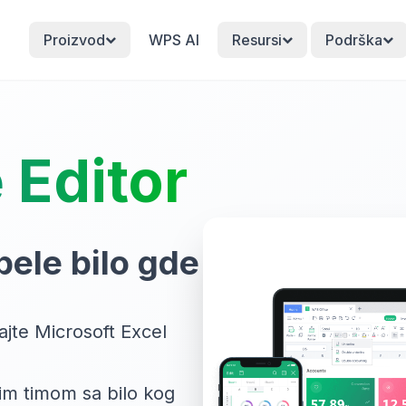
Proizvod
WPS AI
Resursi
Podrška
 Editor
abele bilo gde
ajte Microsoft Excel
im timom sa bilo kog