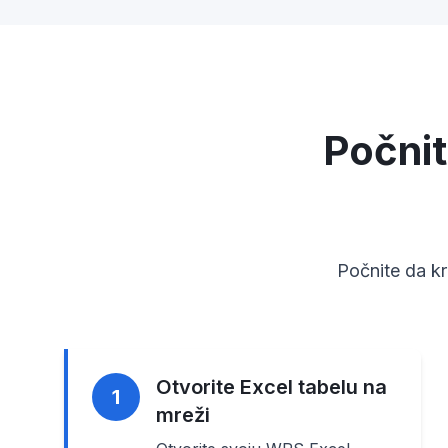
Počnit
Počnite da kr
Otvorite Excel tabelu na
1
mreži