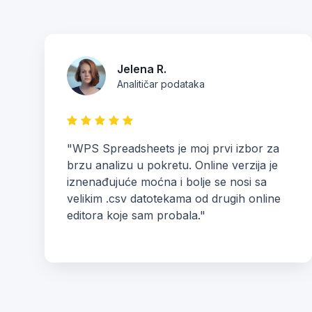
Jelena R.
Analitičar podataka
"WPS Spreadsheets je moj prvi izbor za
brzu analizu u pokretu. Online verzija je
iznenađujuće moćna i bolje se nosi sa
velikim .csv datotekama od drugih online
editora koje sam probala."