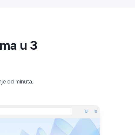
ama u 3
nje od minuta.