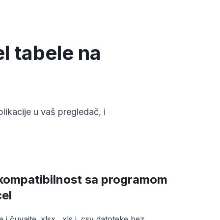
l tabele na
ikacije u vaš pregledač, i
kompatibilnost sa programom
el
 i čuvajte .xlsx, .xls i .csv datoteke bez