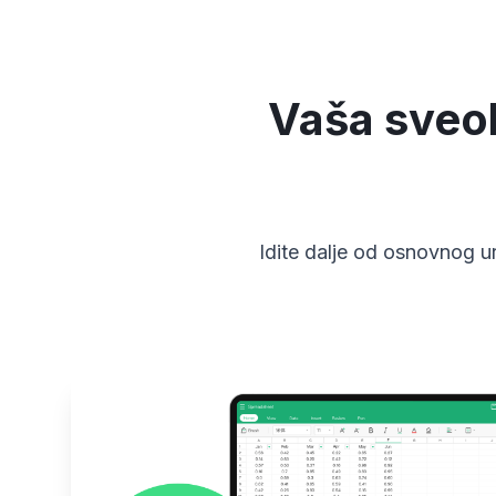
Vaša sveob
Idite dalje od osnovnog u