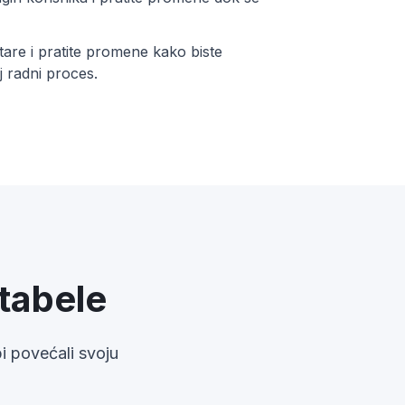
tare i pratite promene kako biste
j radni proces.
 tabele
bi povećali svoju