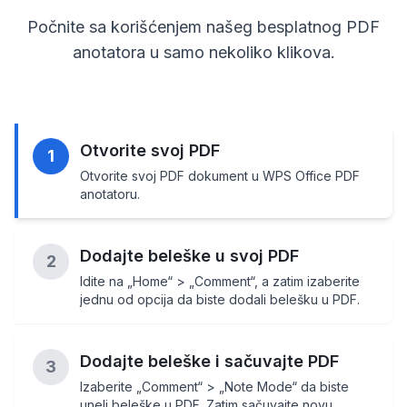
Počnite sa korišćenjem našeg besplatnog PDF
anotatora u samo nekoliko klikova.
Otvorite svoj PDF
1
Otvorite svoj PDF dokument u WPS Office PDF
anotatoru.
Dodajte beleške u svoj PDF
2
Idite na „Home“ > „Comment“, a zatim izaberite
jednu od opcija da biste dodali belešku u PDF.
Dodajte beleške i sačuvajte PDF
3
Izaberite „Comment“ > „Note Mode“ da biste
uneli beleške u PDF. Zatim sačuvajte novu