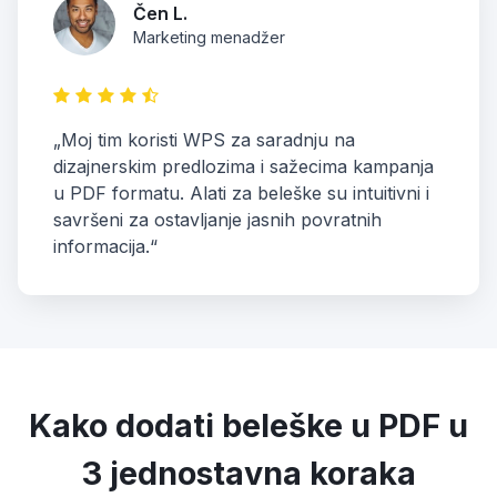
Čen L.
Marketing menadžer
„Moj tim koristi WPS za saradnju na
dizajnerskim predlozima i sažecima kampanja
u PDF formatu. Alati za beleške su intuitivni i
savršeni za ostavljanje jasnih povratnih
informacija.“
Kako dodati beleške u PDF u
3 jednostavna koraka