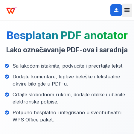
Besplatan PDF anotator
Lako označavanje PDF-ova i saradnja
Sa lakoćom istaknite, podvucite i precrtajte tekst.
Dodajte komentare, lepljive beleške i tekstualne
okvire bilo gde u PDF-u.
Crtajte slobodnom rukom, dodajte oblike i ubacite
elektronske potpise.
Potpuno besplatno i integrisano u sveobuhvatni
WPS Office paket.