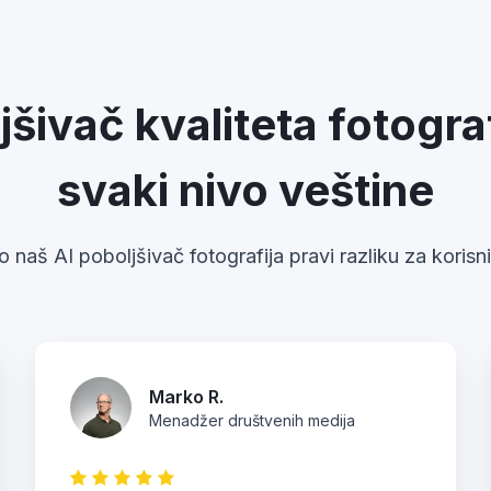
jšivač kvaliteta fotograf
svaki nivo veštine
 naš AI poboljšivač fotografija pravi razliku za korisn
Marko R.
Menadžer društvenih medija