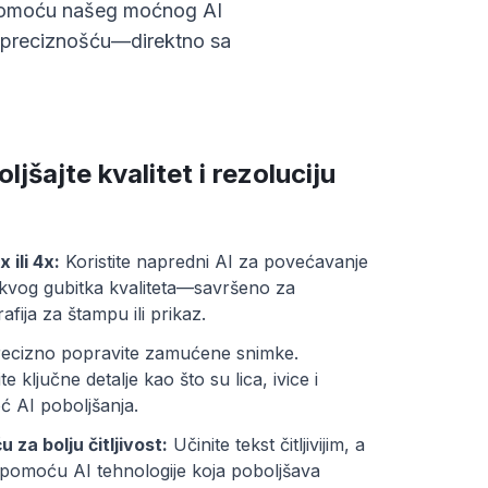
. Pomoću našeg moćnog AI
 sa preciznošću—direktno sa
jšajte kvalitet i rezoluciju
 ili 4x:
Koristite napredni AI za povećavanje
akvog gubitka kvaliteta—savršeno za
fija za štampu ili prikaz.
ecizno popravite zamućene snimke.
e ključne detalje kao što su lica, ivice i
ć AI poboljšanja.
 za bolju čitljivost:
Učinite tekst čitljivijim, a
im pomoću AI tehnologije koja poboljšava