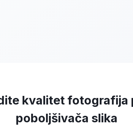
ite kvalitet fotografij
poboljšivača slika