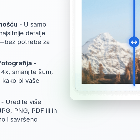
znošću
- U samo
najsitnije detalje
e—bez potrebe za
fotografija
-
i 4x, smanjite šum,
e kako bi vaše
- Uredite više
JPG, PNG, PDF ili ih
no i savršeno