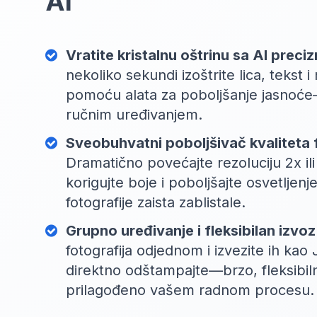
AI
Vratite kristalnu oštrinu sa AI preci
nekoliko sekundi izoštrite lica, tekst i 
pomoću alata za poboljšanje jasnoć
ručnim uređivanjem.
Sveobuhvatni poboljšivač kvaliteta 
Dramatično povećajte rezoluciju 2x il
korigujte boje i poboljšajte osvetljenj
fotografije zaista zablistale.
Grupno uređivanje i fleksibilan izvoz
fotografija odjednom i izvezite ih kao 
direktno odštampajte—brzo, fleksibil
prilagođeno vašem radnom procesu.