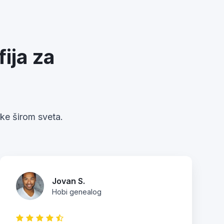
ija za
ike širom sveta.
Jovan S.
Hobi genealog