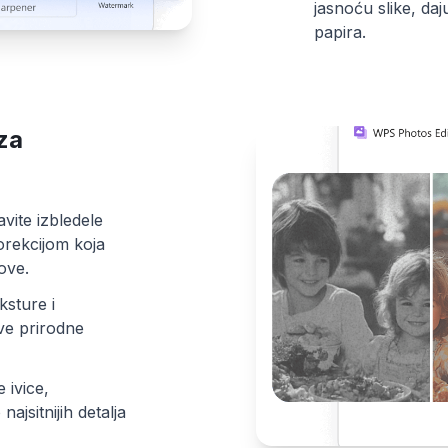
jasnoću slike, daj
papira.
za
vite izbledele
orekcijom koja
ove.
ksture i
sve prirodne
 ivice,
najsitnijih detalja