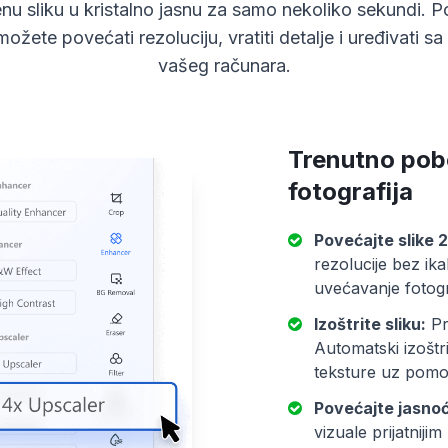
nu sliku u kristalno jasnu za samo nekoliko sekundi
možete povećati rezoluciju, vratiti detalje i uređivati
vašeg računara.
Trenutno pobol
fotografija
Povećajte slike 2x
rezolucije bez ik
uvećavanje fotogra
Izoštrite sliku:
Pr
Automatski izoštrit
teksture uz pomo
Povećajte jasnoću
vizuale prijatnij