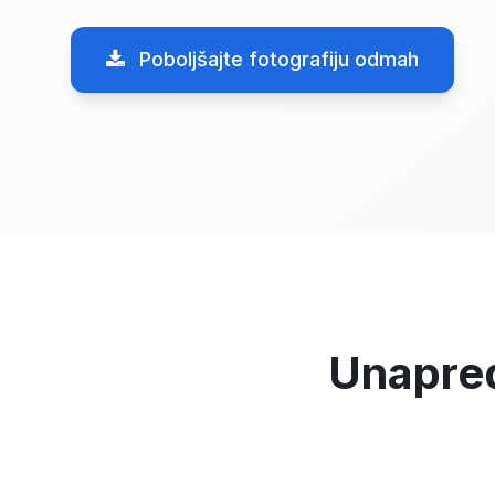
Poboljšajte fotografiju odmah
Unapred