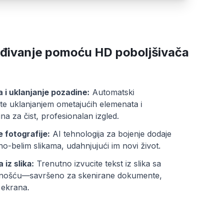
eđivanje pomoću HD poboljšivača
 i uklanjanje pozadine:
Automatski
ete uklanjanjem ometajućih elemenata i
na za čist, profesionalan izgled.
 fotografije:
AI tehnologija za bojenje dodaje
no-belim slikama, udahnjujući im novi život.
 iz slika:
Trenutno izvucite tekst iz slika sa
znošću—savršeno za skenirane dokumente,
 ekrana.