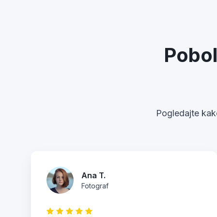
Pobol
Pogledajte kako
Ana T.
Fotograf