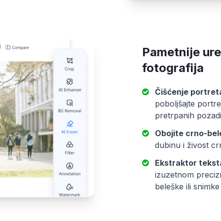
Pametnije ur
fotografija
Čišćenje portreta
poboljšajte portr
pretrpanih pozadi
Obojite crno-bele
dubinu i živost cr
Ekstraktor teksta
izuzetnom preci
beleške ili snimke