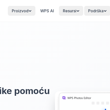
Proizvod
WPS AI
Resursi
Podrška
slike pomoću