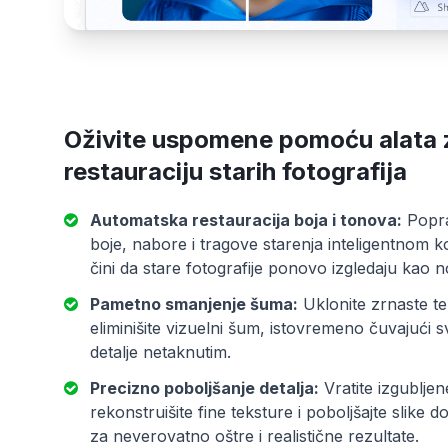
Oživite uspomene pomoću alata 
restauraciju starih fotografija
Automatska restauracija boja i tonova:
Popra
boje, nabore i tragove starenja inteligentnom k
čini da stare fotografije ponovo izgledaju kao n
Pametno smanjenje šuma:
Uklonite zrnaste te
eliminišite vizuelni šum, istovremeno čuvajući 
detalje netaknutim.
Precizno poboljšanje detalja:
Vratite izgubljene
rekonstruišite fine teksture i poboljšajte slike do 
za neverovatno oštre i realistične rezultate.