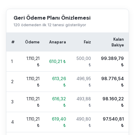
Geri Ödeme Planı Önizlemesi
120
ödemeden ilk 12 tanesi gösteriliyor
Kalan
#
Ödeme
Anapara
Faiz
Bakiye
1.110,21
500,00
99.389,79
1
610,21
₺
₺
₺
₺
1.110,21
613,26
496,95
98.776,54
2
₺
₺
₺
₺
1.110,21
616,32
493,88
98.160,22
3
₺
₺
₺
₺
1.110,21
619,40
490,80
97.540,81
4
₺
₺
₺
₺