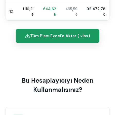
1.110,21
644,62
465,59
92.472,78
12
₺
₺
₺
₺
Tüm Planı Excel'e Aktar (.xlsx)
Bu Hesaplayıcıyı Neden
Kullanmalısınız?