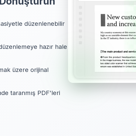
 Dönüştürün
asiyetle düzenlenebilir
e düzenlemeye hazır hale
lmak üzere orijinal
nde taranmış PDF'leri