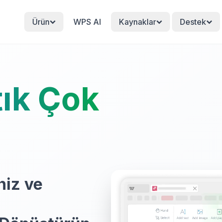
Ürün
WPS AI
Kaynaklar
Destek
ık Çok
niz ve