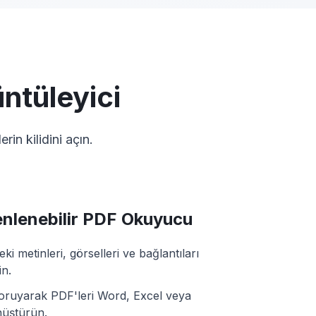
üntüleyici
rin kilidini açın.
nlenebilir PDF Okuyucu
ki metinleri, görselleri ve bağlantıları
in.
koruyarak PDF'leri Word, Excel veya
üştürün.