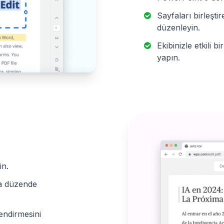
Sayfaları birleşti
düzenleyin.
Ekibinizle etkili b
yapın.
in.
ana düzende
lendirmesini