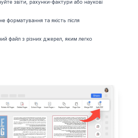
йте звіти, рахунки-фактури або наукові
не форматування та якість після
й файл з різних джерел, яким легко