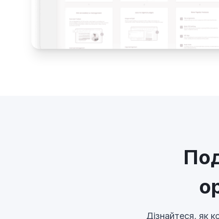
Под
о
Дізнайтеся, як к