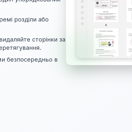
ремі розділи або
видаляйте сторінки за
еретягування.
ми безпосередньо в