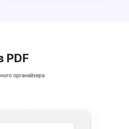
в PDF
чного органайзера