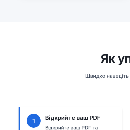
Як у
Швидко наведіть 
Відкрийте ваш PDF
1
Відкрийте ваш PDF та