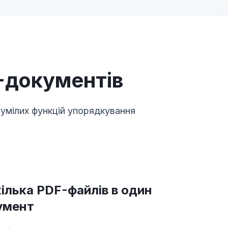
-документів
зумілих функцій упорядкування
ілька PDF-файлів в один
кумент