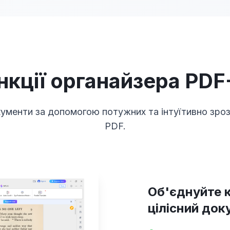
нкції органайзера PDF
окументи за допомогою потужних та інтуїтивно зро
PDF.
Об'єднуйте к
цілісний до