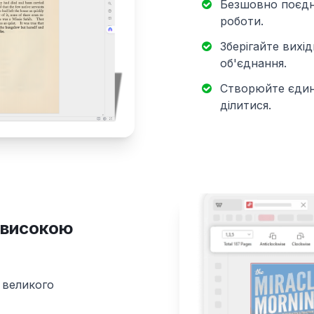
Безшовно поєдну
роботи.
Зберігайте вихід
об'єднання.
Створюйте єдини
ділитися.
 високою
з великого