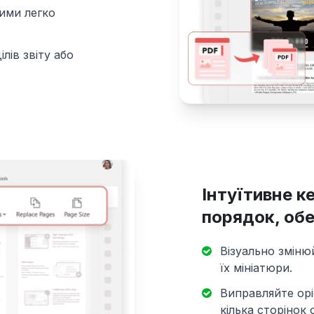
кими легко
лів звіту або
Інтуїтивне к
порядок, обе
Візуально зміню
їх мініатюри.
Виправляйте орі
кілька сторінок