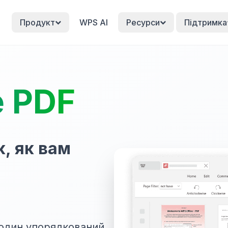
Продукт
WPS AI
Ресурси
Підтримка
е PDF
, як вам
 один упорядкований