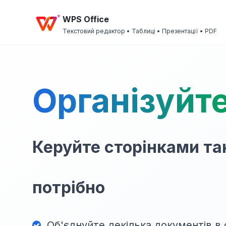
WPS Office
Текстовий редактор • Таблиці • Презентації • PDF
Організуйт
Керуйте сторінками так
потрібно
Об'єднуйте декілька документів в