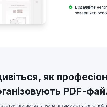
Видаляйте непот
завершити робо
ивіться, як професіо
рганізовують PDF-фай
ористувачі з різних галузей оптимізують свою ро