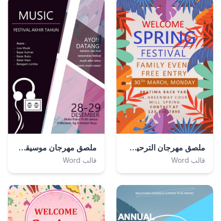
ملصق مهرجان الترحيب بالربيع
ملصق مهرجان موسيقي ملون
قالب Word
قالب Word