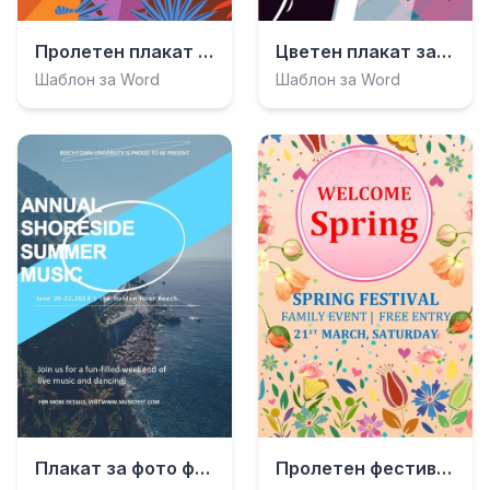
Пролетен плакат „Добре дошли“
Цветен плакат за музикален фестивал
Шаблон за Word
Шаблон за Word
Плакат за фото фестивал „Синьо море“
Пролетен фестивален плакат