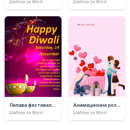
Шаблон за Word
Шаблон за Word
Анимационна розова фестивална картичка
Лилава фестивална картичка
Шаблон за Word
Шаблон за Word