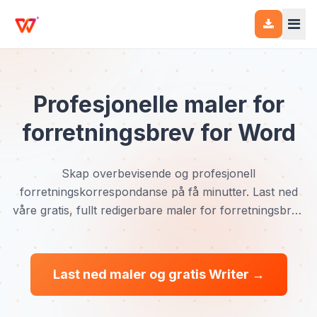
Profesjonelle maler for
forretningsbrev for Word
Skap overbevisende og profesjonell
forretningskorrespondanse på få minutter. Last ned
våre gratis, fullt redigerbare maler for forretningsbrev
for Word for å håndtere alt fra følgebrev til formelle
henvendelser – enkelt og stilfullt.
Last ned maler og gratis Writer →