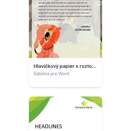
Hlavičkový papier s roztomilým levom z džungle
Šablóna pre Word