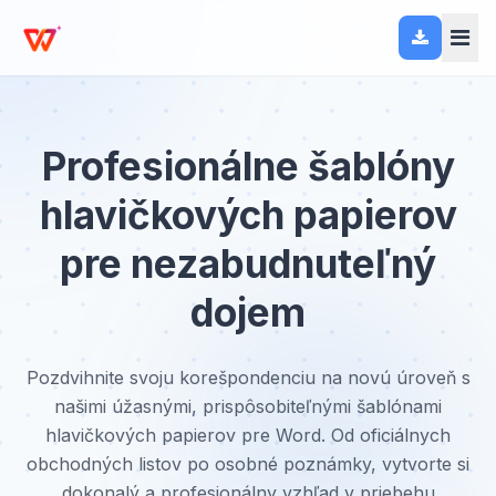
Profesionálne šablóny
hlavičkových papierov
pre nezabudnuteľný
dojem
Pozdvihnite svoju korešpondenciu na novú úroveň s
našimi úžasnými, prispôsobiteľnými šablónami
hlavičkových papierov pre Word. Od oficiálnych
obchodných listov po osobné poznámky, vytvorte si
dokonalý a profesionálny vzhľad v priebehu