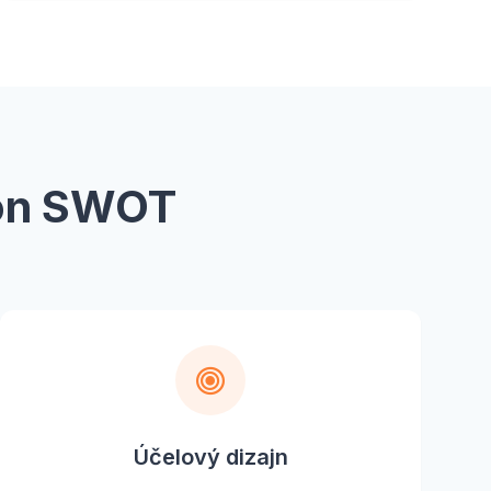
lón SWOT
Účelový dizajn