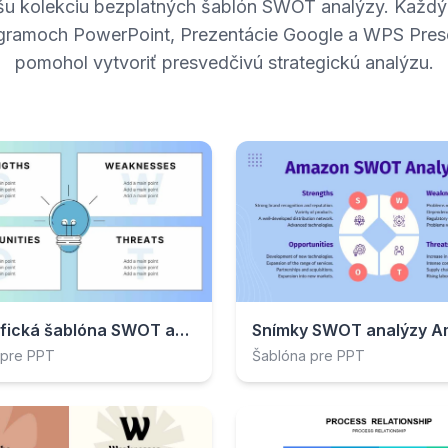
ašu kolekciu bezplatných šablón SWOT analýzy. Každý 
ogramoch PowerPoint, Prezentácie Google a WPS Pres
pomohol vytvoriť presvedčivú strategickú analýzu.
Infografická šablóna SWOT analýzy nápadu
Snímky SWOT analýzy 
 pre PPT
Šablóna pre PPT