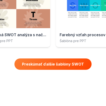
Estetická SWOT analýza s načrtnutými tvarmi
Farebný vzťah proceso
 pre PPT
Šablóna pre PPT
Preskúmať ďalšie šablóny SWOT