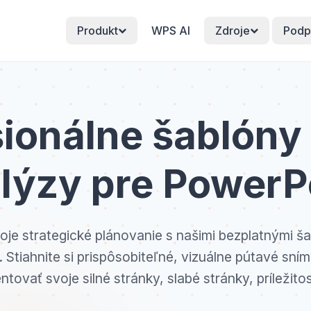
Produkt
WPS AI
Zdroje
Podp
sionálne šablón
lýzy pre PowerP
voje strategické plánovanie s našimi bezplatnými
 Stiahnite si prispôsobiteľné, vizuálne pútavé sním
ntovať svoje silné stránky, slabé stránky, príležitos