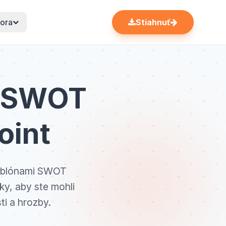
ora
Stiahnuť
y SWOT
oint
 šablónami SWOT
ky, aby ste mohli
ti a hrozby.