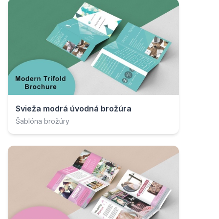
Svieža modrá úvodná brožúra
Šablóna brožúry