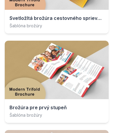
Svetložltá brožúra cestovného sprievodcu
Šablóna brožúry
Brožúra pre prvý stupeň
Šablóna brožúry