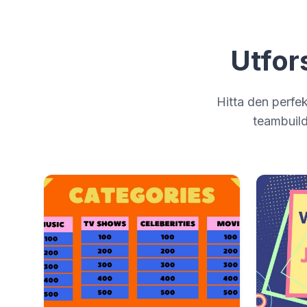
Utfor
Hitta den perfek
teambuildi