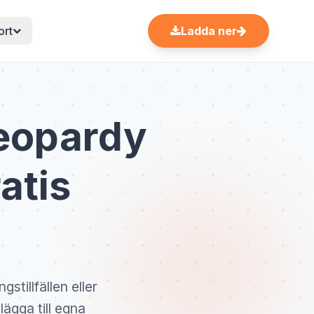
ort
Ladda ner
Jeopardy
atis
stillfällen eller
ägga till egna