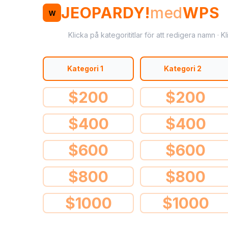
JEOPARDY!
med
WPS
W
Klicka på kategorititlar för att redigera namn · K
Kategori 1
Kategori 2
$
200
$
200
$
400
$
400
$
600
$
600
$
800
$
800
$
1000
$
1000