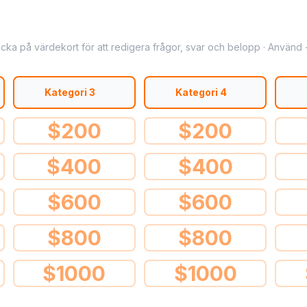
licka på värdekort för att redigera frågor, svar och belopp · Använd + 
Kategori 3
Kategori 4
$
200
$
200
$
400
$
400
$
600
$
600
$
800
$
800
$
1000
$
1000