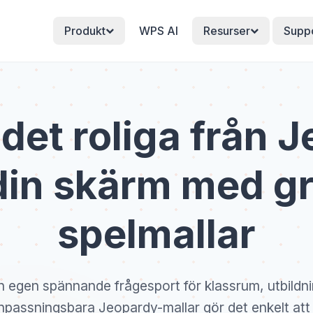
Produkt
WPS AI
Resurser
Supp
det roliga från 
l din skärm med gr
spelmallar
 egen spännande frågesport för klassrum, utbildning
anpassningsbara Jeopardy-mallar gör det enkelt att l