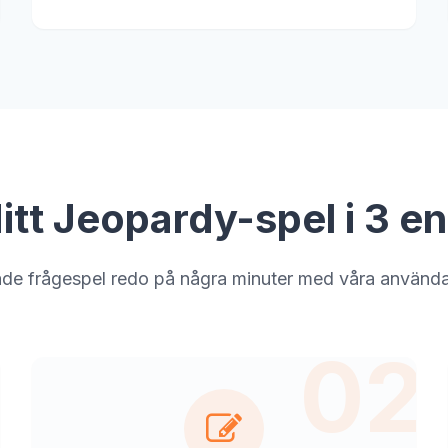
itt Jeopardy-spel i 3 en
ade frågespel redo på några minuter med våra användar
1
02