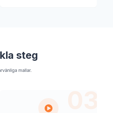
kla steg
vänliga mallar.
03