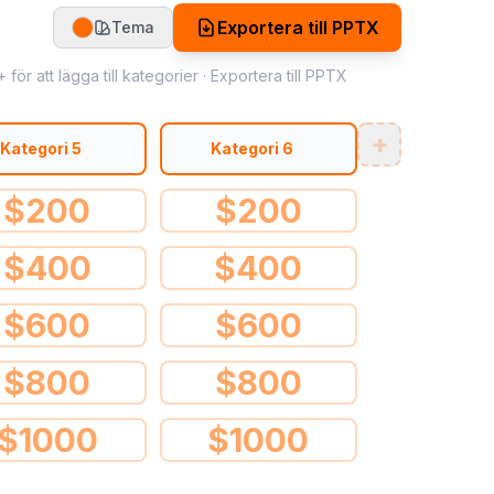
Exportera till PPTX
Tema
för att lägga till kategorier · Exportera till PPTX
+
Kategori 5
Kategori 6
$
200
$
200
$
400
$
400
$
600
$
600
$
800
$
800
$
1000
$
1000