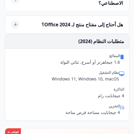
الاصطناعي؟
التي تحتاج إلى إصدار ثابت وغير متغير لأجهزة معينة خاضعة
للرقابة، فإن Office 2024 LTSC هو الأفضل.
لا، لن يتضمن الإصدار الأولي من Office 2024 LTSC ميزات
Copilot المدعومة بالذكاء الاصطناعي من Microsoft. هذه
+
هل أحتاج إلى مفتاح منتج لـ Office 2024؟
الميزات حصرية لخدمة اشتراك Microsoft 365.
نعم، يتطلب Office 2024 LTSC التفعيل عبر مفتاح ترخيص مجمع
متطلبات النظام (2024)
(MAK أو KMS). لا يمكن استخدامه بدون الترخيص والتفعيل
المناسبين.
المعالج
1.6 جيجاهرتز أو أسرع، ثنائي النواة
نظام التشغيل
Windows 11, Windows 10, macOS
الذاكرة
4 جيجابايت رام
التخزين
4 جيجابايت مساحة قرص متاحة
مُوصَى به