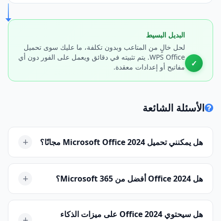
البديل البسيط
لحل خالٍ من المتاعب وبدون تكلفة، ما عليك سوى تحميل
WPS Office. يتم تثبيته في دقائق ويعمل على الفور دون أي
✓
مفاتيح أو إعدادات معقدة.
الأسئلة الشائعة
+
هل يمكنني تحميل Microsoft Office 2024 مجانًا؟
لا، إن Microsoft Office 2024 LTSC منتج تجاري يتطلب ترخيصًا
مجمعًا مدفوعًا. لا يوجد إصدار رسمي مجاني. أفضل طريقة
+
هل Office 2024 أفضل من Microsoft 365؟
للحصول على حزمة مكتبية مجانية في عام 2024 هي تحميل بديل
متوافق مثل WPS Office.
تعتمد "الأفضل" على احتياجاتك. بالنسبة للمستخدمين الذين
يريدون أحدث الميزات وأدوات الذكاء الاصطناعي والتكامل
هل سيحتوي Office 2024 على ميزات الذكاء
+
السحابي، فإن Microsoft 365 هو الأفضل. أما بالنسبة للشركات