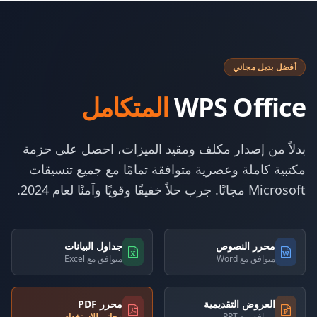
أفضل بديل مجاني
WPS Office
المتكامل
بدلاً من إصدار مكلف ومقيد الميزات، احصل على حزمة
مكتبية كاملة وعصرية متوافقة تمامًا مع جميع تنسيقات
Microsoft مجانًا. جرب حلاً خفيفًا وقويًا وآمنًا لعام 2024.
محرر النصوص
جداول البيانات
متوافق مع Word
متوافق مع Excel
العروض التقديمية
محرر PDF
متوافق مع PPT
مجاني للاستخدام