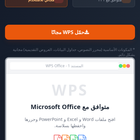
حمّل WPS مجانًا
* المكونات الأساسية (محرر النصوص، جداول البيانات، العروض التقديمية) مجانية
بشكل دائم.
المستند 1 - WPS Office
WPS
متوافق مع Microsoft Office
افتح ملفات Word و Excel و PowerPoint وحررها
واحفظها بسلاسة.