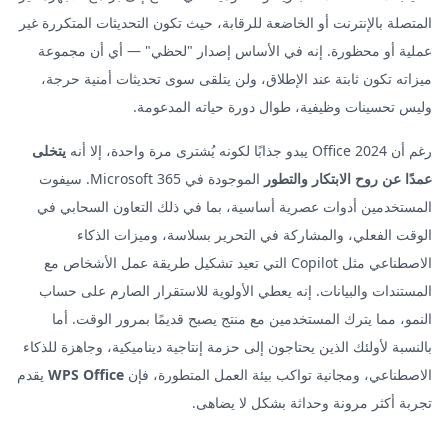
المتصلة بالإنترنت أو الخاضعة للرقابة، حيث تكون التحديثات المتكررة غير
عملية أو محظورة. إنه في الأساس إصدار "لحظي" — أي أن مجموعة
ميزاته تكون ثابتة عند الإطلاق، ولن يتلقى سوى تحديثات أمنية حرجة،
وليس تحسينات وظيفية، طوال دورة حياته المدعومة.
رغم أن Office 2024 يبدو جذابًا لكونه يُشترى مرة واحدة، إلا أنه
يتخلى
عمدًا عن روح الابتكار والتطور
الموجودة في Microsoft 365. سيفوت
المستخدمين أدوات عصرية أساسية، بما في ذلك التعاون السحابي في
الوقت الفعلي، والمشاركة في التحرير بسلاسة، وميزات الذكاء
الاصطناعي مثل Copilot التي تعيد تشكيل طريقة عمل الأشخاص مع
المستندات والبيانات. إنه يعطي الأولوية للاستقرار الصارم على حساب
النمو، مما يترك المستخدمين مع منتج يصبح قديمًا بمرور الوقت. أما
بالنسبة لأولئك الذين يحتاجون إلى حزمة إنتاجية ديناميكية، وجاهزة للذكاء
الاصطناعي، ومجانية تواكب بيئة العمل المتطورة، فإن
WPS Office
يقدم
تجربة أكثر مرونة وحداثة بشكل لا يضاهى.