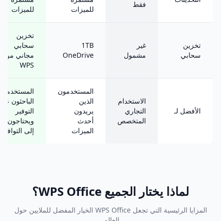
فقط
للميزات
للميزات
تخزين
تخزين
غير
1TB
سحابي
سحابي
مشمول
OneDrive
مجاني من
WPS
المستخدمون
المستخدمون
الاستخدام
الذين
الباحثون عن
الأفضل لـ
التجاري
يريدون
التوفير
المتخصص
أحدث
ويحتاجون
الميزات
إلى التوافق
لماذا يختار الجميع WPS Office؟
المزايا الرئيسية التي تجعل WPS Office الخيار المفضل للملايين حول
العالم.