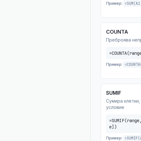
Пример:
=SUM(A1
COUNTA
Преброява неп
=COUNTA(rang
Пример:
=COUNTA
SUMIF
Сумира клетки,
условие
=SUMIF(range
e])
Пример:
=SUMIF(