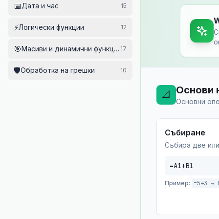
📅
Дата и час
15
W
⚡
Логически функции
12
С
о
🎯
Масиви и динамични функции
17
🛡️
Обработка на грешки
10
Основи 
📐
Основни опе
Събиране
Събира две или
=A1+B1
Пример:
=5+3 → 