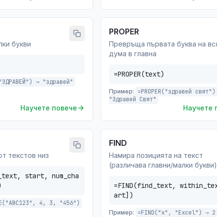
PROPER
лки букви
Превръща първата буква на вс
дума в главна
=PROPER(text)
"ЗДРАВЕЙ") → "здравей"
Пример:
=PROPER("здравей свят")
"Здравей Свят"
Научете повече
Научете 
FIND
от текстов низ
Намира позицията на текст
(различава главни/малки букви)
_text, start, num_cha
)
=FIND(find_text, within_te
art])
E("ABC123", 4, 3, "456")
Пример:
=FIND("x", "Excel") → 2