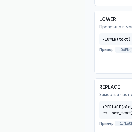
LOWER
Превръща в ма
=LOWER(text)
Пример:
=LOWER(
REPLACE
Замества част 
=REPLACE(old
rs, new_text
Пример:
=REPLAC