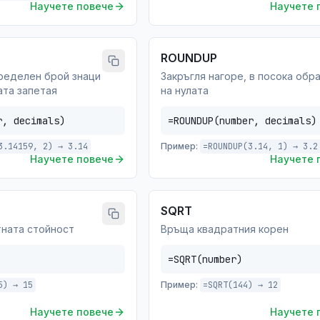
Научете повече
Научете 
ROUNDUP
ределен брой знаци
Закръгля нагоре, в посока обр
ата запетая
на нулата
r, decimals)
=ROUNDUP(number, decimals)
3.14159, 2) → 3.14
Пример:
=ROUNDUP(3.14, 1) → 3.2
Научете повече
Научете 
SQRT
ната стойност
Връща квадратния корен
=SQRT(number)
5) → 15
Пример:
=SQRT(144) → 12
Научете повече
Научете 