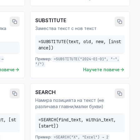
SUBSTITUTE
яка
Замества текст с нов текст
=SUBSTITUTE(text, old, new, [inst
ance])
 →
Пример:
=SUBSTITUTE("2024-01-01", "-",
"/")
повече
Научете повече
SEARCH
Намира позицията на текст (не
различава главни/малки букви)
xt, [st
=SEARCH(find_text, within_text,
[start])
Пример:
=SEARCH("X", "Excel") → 2