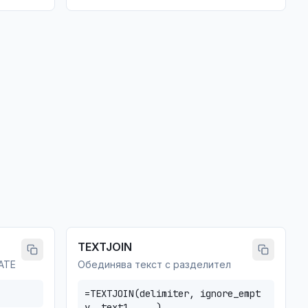
TEXTJOIN
ATE
Обединява текст с разделител
=TEXTJOIN(delimiter, ignore_empt
y, text1, ...)