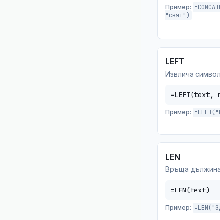
Пример:
=CONCAT
"свят")
LEFT
Извлича символ
=LEFT(text, 
Пример:
=LEFT("
LEN
Връща дължина
=LEN(text)
Пример:
=LEN("З