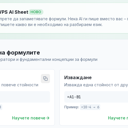
PS AI Sheet
НОВО
прете да запаметявате формули. Нека AI ги пише вместо вас –
пишете какво ви е необходимо на разбираем език.
на формулите
ратори и фундаментални концепции за формули
Изваждане
 повече стойности
Изважда една стойност от дру
=A1-B1
8
Пример:
=10-4 → 6
Научете повече
Научете 