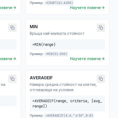
Пример:
=COUNT(A1:A100)
повече
Научете повече
MIN
Връща най-малката стойност
=MIN(range)
Пример:
=MIN(D1:D50)
повече
Научете повече
AVERAGEIF
 на
Намира средна стойност на клетки,
отговарящи на условие
=AVERAGEIF(range, criteria, [avg_
range])
Пример:
=AVERAGEIF(A:A,">=50",B:B)