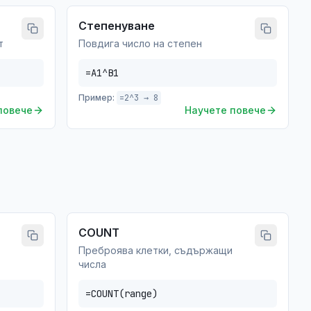
Степенуване
т
Повдига число на степен
=A1^B1
Пример:
=2^3 → 8
повече
Научете повече
COUNT
Преброява клетки, съдържащи
числа
=COUNT(range)