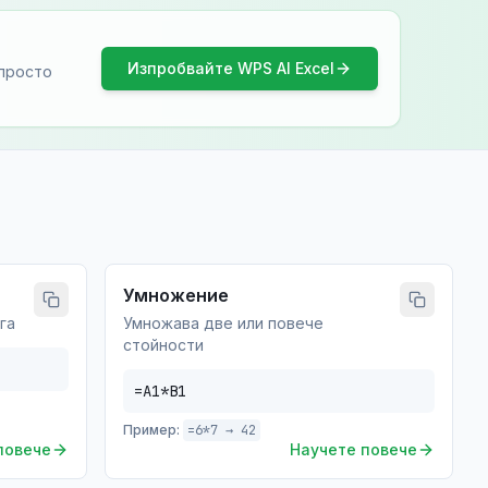
Изпробвайте WPS AI Excel
 просто
Умножение
га
Умножава две или повече
стойности
=A1*B1
Пример:
=6*7 → 42
повече
Научете повече