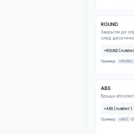
ROUND
Закръгля до оп
след десетичн
=ROUND(numbe
Пример:
=ROUND(
ABS
Връща абсолют
=ABS(number)
Пример:
=ABS(-1