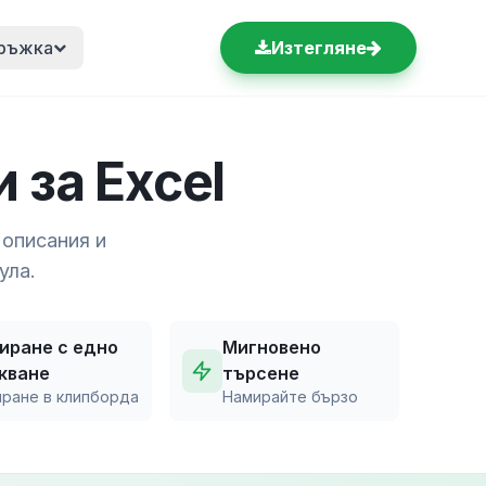
ръжка
Изтегляне
 за Excel
 описания и
ула.
иране с едно
Мигновено
кване
търсене
иране в клипборда
Намирайте бързо