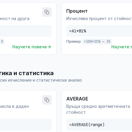
Процент
ност на друга
Изчислява процент от стойнос
=A1*B1%
 5
Пример:
=100*15% → 15
Научете повече
Научете 
ика и статистика
ки изчисления и статистически анализ
AVERAGE
числа в даден
Връща средно аритметичната
стойност
=AVERAGE(range)