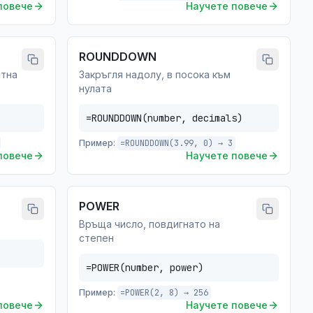
повече
Научете повече
ROUNDDOWN
атна
Закръгля надолу, в посока към
нулата
=ROUNDDOWN(number, decimals)
Пример:
=ROUNDDOWN(3.99, 0) → 3
повече
Научете повече
POWER
Връща число, повдигнато на
степен
=POWER(number, power)
Пример:
=POWER(2, 8) → 256
повече
Научете повече