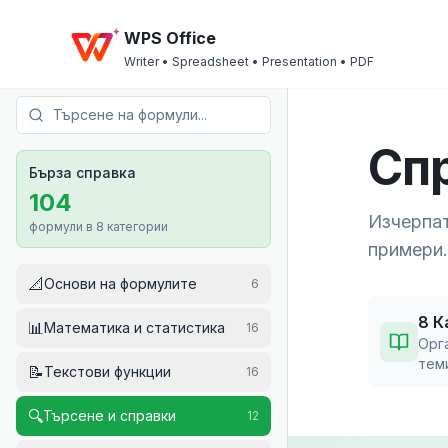
WPS Office
Writer • Spreadsheet • Presentation • PDF
Спр
Бърза справка
104
Изчерпат
формули в 8 категории
примери.
📐
Основи на формулите
6
8 К
📊
Математика и статистика
16
Орг
тем
📝
Текстови функции
16
🔍
Търсене и справки
12