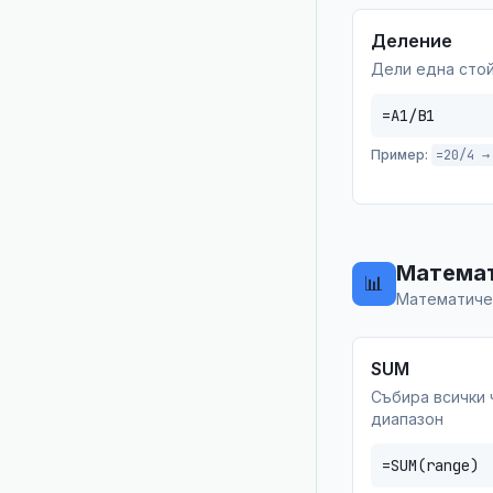
Деление
Дели една стой
=A1/B1
Пример:
=20/4 →
Математ
📊
Математичес
SUM
Събира всички 
диапазон
=SUM(range)