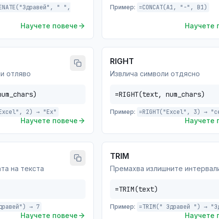
ENATE("Здравей", " ",
Пример:
=CONCAT(A1, "-", B1)
Научете повече
Научете 
RIGHT
и отляво
Извлича символи отдясно
num_chars)
=RIGHT(text, num_chars)
Excel", 2) → "Ex"
Пример:
=RIGHT("Excel", 3) → "c
Научете повече
Научете 
TRIM
та на текста
Премахва излишните интервал
=TRIM(text)
дравей") → 7
Пример:
=TRIM(" Здравей ") → "З
Научете повече
Научете 