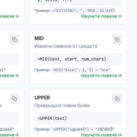
Пример:
=TEXTJOIN(", ", TRUE, A1:A10)
повече
Научете повече
MID
Извлича символи от средата
=MID(text, start, num_chars)
el"
Пример:
=MID("Excel", 2, 3) → "xce"
повече
Научете повече
UPPER
и
Превръща в главни букви
=UPPER(text)
дравей"
Пример:
=UPPER("здравей") → "ЗДРАВЕЙ"
повече
Научете повече