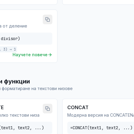
а от деление
 divisor)
, 3) → 1
Научете повече
и функции
 форматиране на текстови низове
TE
CONCAT
лко текстови низа
Модерна версия на CONCATEN
(text1, text2, ...)
=CONCAT(text1, text2, ...)