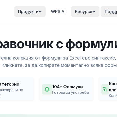
Продукти
WPS AI
Ресурси
Подд
авочник с формули
елна колекция от формули за Excel със синтаксис,
 Кликнете, за да копирате моментално всяка форм
Коп
атегории
104+ Формули
кли
анизирани по
Готови за употреба
и
Коп