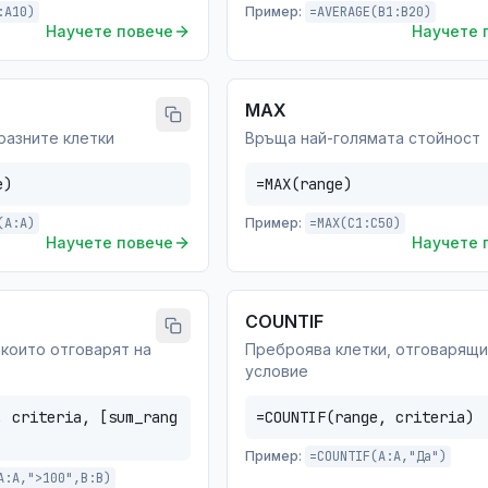
:A10)
Пример:
=AVERAGE(B1:B20)
Научете повече
Научете 
MAX
разните клетки
Връща най-голямата стойност
e)
=MAX(range)
(A:A)
Пример:
=MAX(C1:C50)
Научете повече
Научете 
COUNTIF
 които отговарят на
Преброява клетки, отговарящи
условие
, criteria, [sum_rang
=COUNTIF(range, criteria)
Пример:
=COUNTIF(A:A,"Да")
A:A,">100",B:B)