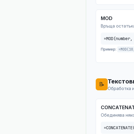
MOD
Връща остатък
=MOD(number,
Пример:
=MOD(10
Текстов
📝
Обработка и
CONCATENA
Обединява няко
=CONCATENATE