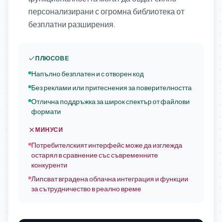
персонализирани с огромна библиотека от
безплатни разширения.
ПЛЮСОВЕ
Напълно безплатен и с отворен код
Без реклами или притеснения за поверителността
Отлична поддръжка за широк спектър от файлови
формати
МИНУСИ
Потребителският интерфейс може да изглежда
остарял в сравнение със съвременните
конкуренти
Липсват вградена облачна интеграция и функции
за сътрудничество в реално време