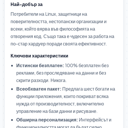
Най-добър за
Потребители на Linux, защитници на
поверителността, нестопански организации и
всеки, който вярва във философията на
отворения код. Също така е чудесен за работа на
по-стар хардуер поради своята ефективност.
Ключови характеристики
Истински безплатен:
100% безплатен без
реклами, без проследяване на данни и без
скрити разходи. Никога.
Всеобхватен пакет:
Предлага шест богати на
функции приложения, които покриват всяка
нужда от производителност, включително
управление на бази данни и рисуване.
Обширна персонализация:
Интерфейсът и
функционалността могат да бъдат силно