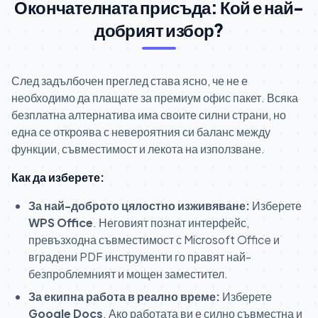
Окончателната присъда: Кой е най-
добрият избор?
След задълбочен преглед става ясно, че не е
необходимо да плащате за премиум офис пакет. Всяка
безплатна алтернатива има своите силни страни, но
една се откроява с невероятния си баланс между
функции, съвместимост и лекота на използване.
Как да изберете:
За най-доброто цялостно изживяване:
Изберете
WPS Office
. Неговият познат интерфейс,
превъзходна съвместимост с Microsoft Office и
вградени PDF инструменти го правят най-
безпроблемният и мощен заместител.
За екипна работа в реално време:
Изберете
Google Docs
. Ако работата ви е силно съвместна и