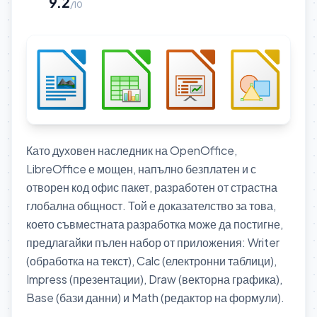
9.2
/10
Като духовен наследник на OpenOffice,
LibreOffice е мощен, напълно безплатен и с
отворен код офис пакет, разработен от страстна
глобална общност. Той е доказателство за това,
което съвместната разработка може да постигне,
предлагайки пълен набор от приложения: Writer
(обработка на текст), Calc (електронни таблици),
Impress (презентации), Draw (векторна графика),
Base (бази данни) и Math (редактор на формули).