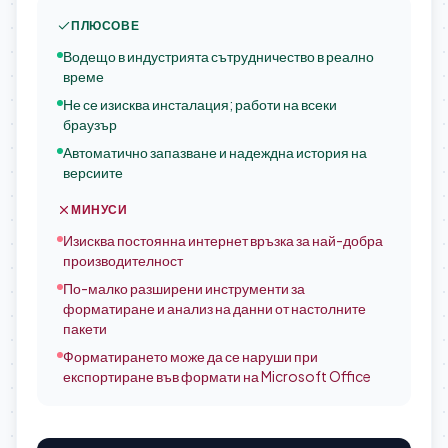
ПЛЮСОВЕ
Водещо в индустрията сътрудничество в реално
време
Не се изисква инсталация; работи на всеки
браузър
Автоматично запазване и надеждна история на
версиите
МИНУСИ
Изисква постоянна интернет връзка за най-добра
производителност
По-малко разширени инструменти за
форматиране и анализ на данни от настолните
пакети
Форматирането може да се наруши при
експортиране във формати на Microsoft Office