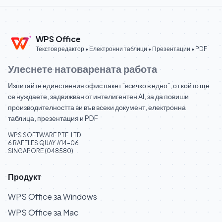
WPS Office
Текстов редактор • Електронни таблици • Презентации • PDF
Улеснете натоварената работа
Изпитайте единствения офис пакет "всичко в едно", от който ще
се нуждаете, задвижван от интелигентен AI, за да повиши
производителността ви във всеки документ, електронна
таблица, презентация и PDF
WPS SOFTWARE PTE. LTD.
6 RAFFLES QUAY #14-06
SINGAPORE (048580)
Продукт
WPS Office за Windows
WPS Office за Mac