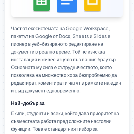
Част от екосистемата на Google Workspace,
пакетът на Google от Docs, Sheets и Slides е
пионер в уеб-базираното редактиране на
документи в реално време. Той не изисква
инсталация и живее изцяло във вашия браузър.
Основната му сила е сътрудничеството, което
позволява на множество хора безпроблемно да
редактират, коментират и чатят в рамките на един
и същ документ едновременно.
Най-добър за
Екипи, студенти и всеки, който дава приоритет на
съвместната работа пред сложните настолни
функции. Това е стандартният избор за