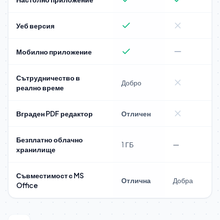
Уеб версия
Мобилно приложение
Сътрудничество в
Добро
реално време
Вграден PDF редактор
Отличен
Безплатно облачно
1 ГБ
—
хранилище
Съвместимост с MS
Отлична
Добра
Office