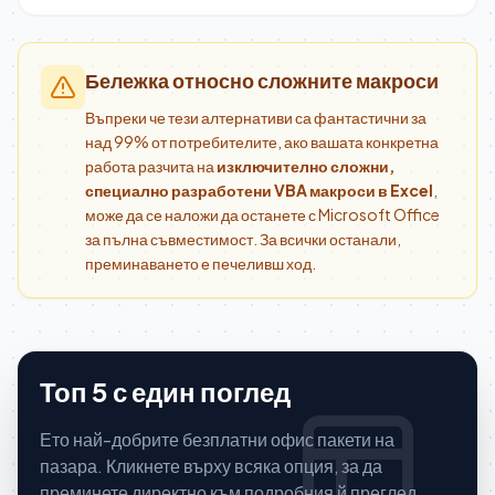
Бележка относно сложните макроси
Въпреки че тези алтернативи са фантастични за
над 99% от потребителите, ако вашата конкретна
работа разчита на
изключително сложни,
специално разработени VBA макроси в Excel
,
може да се наложи да останете с Microsoft Office
за пълна съвместимост. За всички останали,
преминаването е печеливш ход.
Топ 5 с един поглед
Ето най-добрите безплатни офис пакети на
пазара. Кликнете върху всяка опция, за да
преминете директно към подробния й преглед.