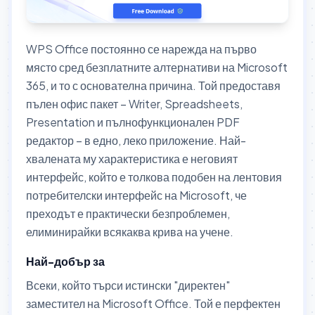
WPS Office постоянно се нарежда на първо
място сред безплатните алтернативи на Microsoft
365, и то с основателна причина. Той предоставя
пълен офис пакет – Writer, Spreadsheets,
Presentation и пълнофункционален PDF
редактор – в едно, леко приложение. Най-
хвалената му характеристика е неговият
интерфейс, който е толкова подобен на лентовия
потребителски интерфейс на Microsoft, че
преходът е практически безпроблемен,
елиминирайки всякаква крива на учене.
Най-добър за
Всеки, който търси истински "директен"
заместител на Microsoft Office. Той е перфектен