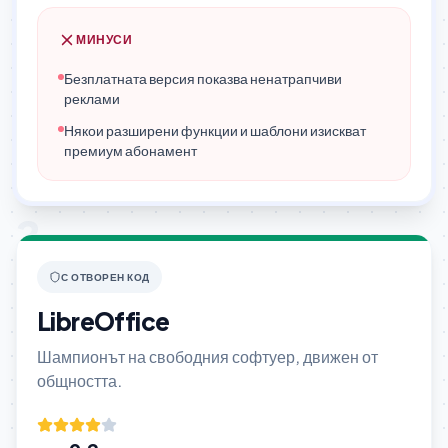
МИНУСИ
Безплатната версия показва ненатрапчиви
реклами
Някои разширени функции и шаблони изискват
премиум абонамент
2
С ОТВОРЕН КОД
LibreOffice
Шампионът на свободния софтуер, движен от
общността.