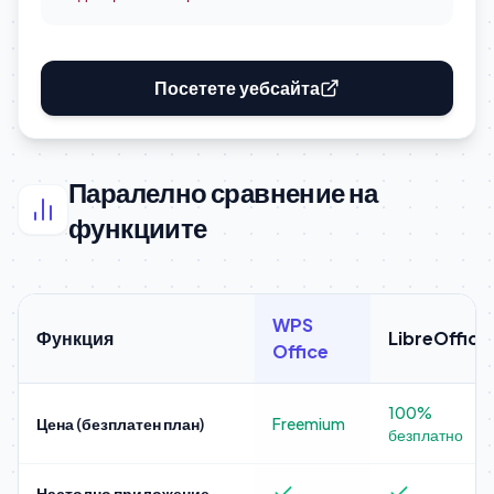
Посетете уебсайта
Паралелно сравнение на
функциите
WPS
Функция
LibreOffice
Office
100%
Цена (безплатен план)
Freemium
безплатно
Настолно приложение