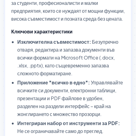
за студенти, професионалисти и малки
предприятия, които се нуждаят от мощни функции,
висока съвместимост и позната среда без цената.
Ключови характеристики
Изключителна съвместимост:
Безупречно
отваря, редактира и запазва документи във
всички формати на Microsoft Office (.docx,
.xlsx, .pptx), като същевременно запазва
сложното форматиране.
Приложение "всичко в едно":
Управлявайте
всичките си документи, електронни таблици,
презентации и PDF файлове в удобен,
разделен на раздели интерфейс – край на
жонглирането с множество прозорци.
Интегриран набор от инструменти за PDF:
Не се ограничавайте само до преглед.