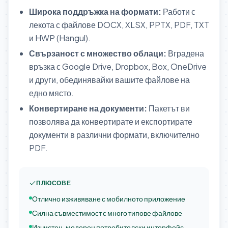
Широка поддръжка на формати:
Работи с
лекота с файлове DOCX, XLSX, PPTX, PDF, TXT
и HWP (Hangul).
Свързаност с множество облаци:
Вградена
връзка с Google Drive, Dropbox, Box, OneDrive
и други, обединявайки вашите файлове на
едно място.
Конвертиране на документи:
Пакетът ви
позволява да конвертирате и експортирате
документи в различни формати, включително
PDF.
ПЛЮСОВЕ
Отлично изживяване с мобилното приложение
Силна съвместимост с много типове файлове
Изчистен, модерен потребителски интерфейс