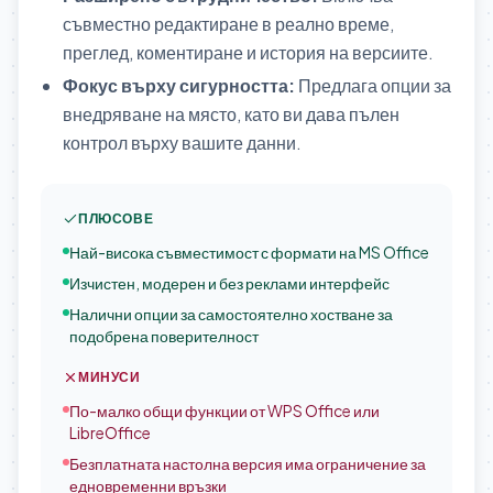
съвместно редактиране в реално време,
преглед, коментиране и история на версиите.
Фокус върху сигурността:
Предлага опции за
внедряване на място, като ви дава пълен
контрол върху вашите данни.
ПЛЮСОВЕ
Най-висока съвместимост с формати на MS Office
Изчистен, модерен и без реклами интерфейс
Налични опции за самостоятелно хостване за
подобрена поверителност
МИНУСИ
По-малко общи функции от WPS Office или
LibreOffice
Безплатната настолна версия има ограничение за
едновременни връзки