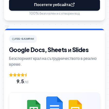
Посетете уебсайта
100% безплатен и с отворен код
3
УЕБ-БАЗИРАН
Google Docs, Sheets и Slides
Безспорният крал на сътрудничеството в реално
време.
9.5
/10