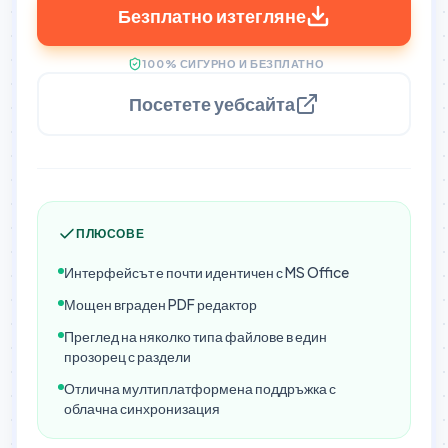
Безплатно изтегляне
100% СИГУРНО И БЕЗПЛАТНО
Посетете уебсайта
ПЛЮСОВЕ
Интерфейсът е почти идентичен с MS Office
Мощен вграден PDF редактор
Преглед на няколко типа файлове в един
прозорец с раздели
Отлична мултиплатформена поддръжка с
облачна синхронизация