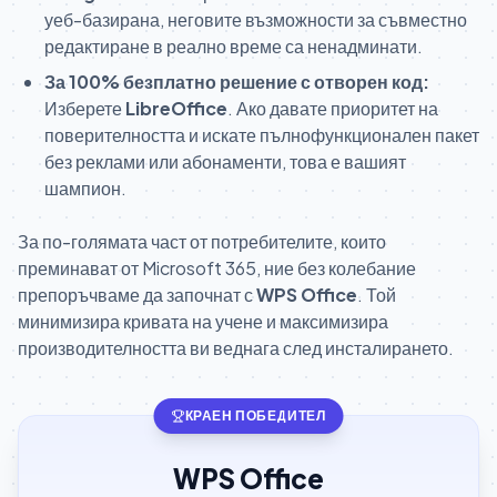
уеб-базирана, неговите възможности за съвместно
редактиране в реално време са ненадминати.
За 100% безплатно решение с отворен код:
Изберете
LibreOffice
. Ако давате приоритет на
поверителността и искате пълнофункционален пакет
без реклами или абонаменти, това е вашият
шампион.
За по-голямата част от потребителите, които
преминават от Microsoft 365, ние без колебание
препоръчваме да започнат с
WPS Office
. Той
минимизира кривата на учене и максимизира
производителността ви веднага след инсталирането.
КРАЕН ПОБЕДИТЕЛ
WPS Office