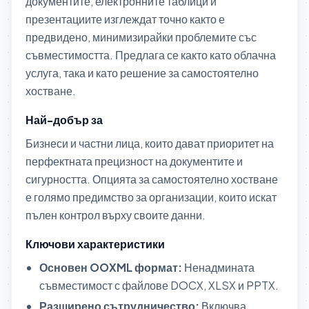
документите, електронните таблици и
презентациите изглеждат точно както е
предвидено, минимизирайки проблемите със
съвместимостта. Предлага се както като облачна
услуга, така и като решение за самостоятелно
хостване.
Най-добър за
Бизнеси и частни лица, които дават приоритет на
перфектната прецизност на документите и
сигурността. Опцията за самостоятелно хостване
е голямо предимство за организации, които искат
пълен контрол върху своите данни.
Ключови характеристики
Основен OOXML формат:
Ненадмината
съвместимост с файлове DOCX, XLSX и PPTX.
Разширено сътрудничество:
Включва