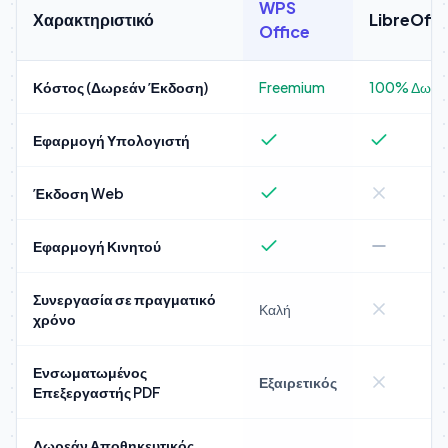
WPS
Χαρακτηριστικό
LibreOffi
Office
Κόστος (Δωρεάν Έκδοση)
Freemium
100% Δωρε
Εφαρμογή Υπολογιστή
Έκδοση Web
Εφαρμογή Κινητού
Συνεργασία σε πραγματικό
Καλή
χρόνο
Ενσωματωμένος
Εξαιρετικός
Επεξεργαστής PDF
Δωρεάν Αποθηκευτικός