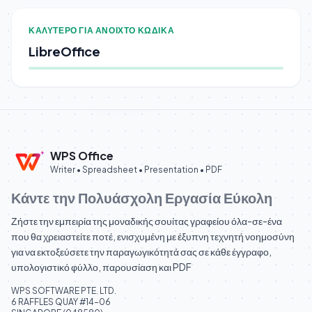
ΚΑΛΎΤΕΡΟ ΓΙΑ ΑΝΟΙΧΤΌ ΚΏΔΙΚΑ
LibreOffice
WPS Office
Writer • Spreadsheet • Presentation • PDF
Κάντε την Πολυάσχολη Εργασία Εύκολη
Ζήστε την εμπειρία της μοναδικής σουίτας γραφείου όλα-σε-ένα
που θα χρειαστείτε ποτέ, ενισχυμένη με έξυπνη τεχνητή νοημοσύνη
για να εκτοξεύσετε την παραγωγικότητά σας σε κάθε έγγραφο,
υπολογιστικό φύλλο, παρουσίαση και PDF
WPS SOFTWARE PTE. LTD.
6 RAFFLES QUAY #14-06