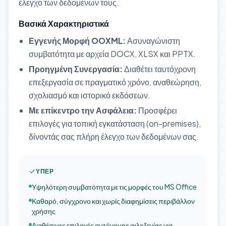
έλεγχο των δεδομένων τους.
Βασικά Χαρακτηριστικά
Εγγενής Μορφή OOXML:
Ασυναγώνιστη
συμβατότητα με αρχεία DOCX, XLSX και PPTX.
Προηγμένη Συνεργασία:
Διαθέτει ταυτόχρονη
επεξεργασία σε πραγματικό χρόνο, αναθεώρηση,
σχολιασμό και ιστορικό εκδόσεων.
Με επίκεντρο την Ασφάλεια:
Προσφέρει
επιλογές για τοπική εγκατάσταση (on-premises),
δίνοντάς σας πλήρη έλεγχο των δεδομένων σας.
ΥΠΈΡ
Υψηλότερη συμβατότητα με τις μορφές του MS Office
Καθαρό, σύγχρονο και χωρίς διαφημίσεις περιβάλλον
χρήσης
Διαθέσιμες επιλογές αυτόνομης φιλοξενίας για