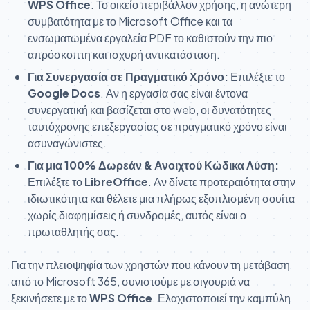
WPS Office
. Το οικείο περιβάλλον χρήσης, η ανώτερη
συμβατότητα με το Microsoft Office και τα
ενσωματωμένα εργαλεία PDF το καθιστούν την πιο
απρόσκοπτη και ισχυρή αντικατάσταση.
Για Συνεργασία σε Πραγματικό Χρόνο:
Επιλέξτε το
Google Docs
. Αν η εργασία σας είναι έντονα
συνεργατική και βασίζεται στο web, οι δυνατότητες
ταυτόχρονης επεξεργασίας σε πραγματικό χρόνο είναι
ασυναγώνιστες.
Για μια 100% Δωρεάν & Ανοιχτού Κώδικα Λύση:
Επιλέξτε το
LibreOffice
. Αν δίνετε προτεραιότητα στην
ιδιωτικότητα και θέλετε μια πλήρως εξοπλισμένη σουίτα
χωρίς διαφημίσεις ή συνδρομές, αυτός είναι ο
πρωταθλητής σας.
Για την πλειοψηφία των χρηστών που κάνουν τη μετάβαση
από το Microsoft 365, συνιστούμε με σιγουριά να
ξεκινήσετε με το
WPS Office
. Ελαχιστοποιεί την καμπύλη