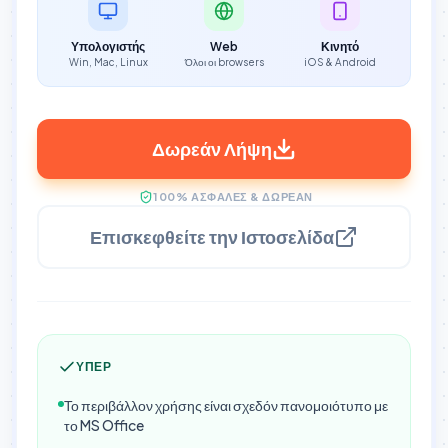
Υπολογιστής
Web
Κινητό
Win, Mac, Linux
Όλοι οι browsers
iOS & Android
Δωρεάν Λήψη
100% ΑΣΦΑΛΈΣ & ΔΩΡΕΆΝ
Επισκεφθείτε την Ιστοσελίδα
ΥΠΈΡ
Το περιβάλλον χρήσης είναι σχεδόν πανομοιότυπο με
το MS Office