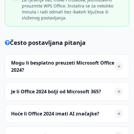
preuzmite WPS Office. Instalira se za nekoliko
minuta i radi odmah bez ikakvih ključeva ili
složenog postavljanja.
Često postavljana pitanja
Mogu li besplatno preuzeti Microsoft Office
+
2024?
Ne, Microsoft Office 2024 LTSC komercijalni je proizvod
koji zahtijeva plaćenu količinsku licencu. Ne postoji
+
Je li Office 2024 bolji od Microsoft 365?
službena besplatna verzija. Najbolji način da dobijete
besplatan uredski paket u 2024. godini je preuzimanje
„Bolje” ovisi o vašim potrebama. Za korisnike koji žele
kompatibilne alternative poput WPS Officea.
najnovije značajke, AI alate i integraciju s oblakom,
+
Hoće li Office 2024 imati AI značajke?
Microsoft 365 je superioran. Za tvrtke koje trebaju
zaključanu, nepromjenjivu verziju za specifične
Ne, početno izdanje Office 2024 LTSC neće uključivati
regulirane uređaje, Office 2024 LTSC je bolji.
Microsoftove AI-pokretane Copilot značajke. One su