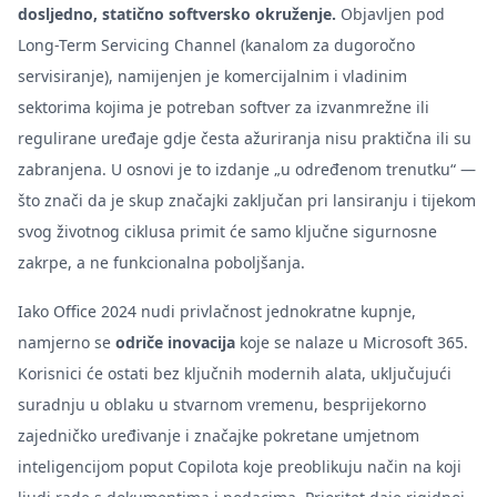
dosljedno, statično softversko okruženje.
Objavljen pod
Long-Term Servicing Channel (kanalom za dugoročno
servisiranje), namijenjen je komercijalnim i vladinim
sektorima kojima je potreban softver za izvanmrežne ili
regulirane uređaje gdje česta ažuriranja nisu praktična ili su
zabranjena. U osnovi je to izdanje „u određenom trenutku“ —
što znači da je skup značajki zaključan pri lansiranju i tijekom
svog životnog ciklusa primit će samo ključne sigurnosne
zakrpe, a ne funkcionalna poboljšanja.
Iako Office 2024 nudi privlačnost jednokratne kupnje,
namjerno se
odriče inovacija
koje se nalaze u Microsoft 365.
Korisnici će ostati bez ključnih modernih alata, uključujući
suradnju u oblaku u stvarnom vremenu, besprijekorno
zajedničko uređivanje i značajke pokretane umjetnom
inteligencijom poput Copilota koje preoblikuju način na koji