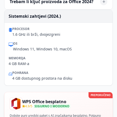
+
Trebam li ključ proizvoda za Office 2024?
ekskluzivne za pretplatničku uslugu Microsoft 365.
Da, Office 2024 LTSC zahtijeva aktivaciju putem
Sistemski zahtjevi (2024.)
količinskog licencnog ključa (MAK ili KMS). Ne može se
koristiti bez odgovarajućeg licenciranja i aktivacije.
PROCESOR
1.6 GHz ili brži, dvojezgreni
OS
Windows 11, Windows 10, macOS
MEMORIJA
4 GB RAM-a
POHRANA
4 GB dostupnog prostora na disku
PREPORUČENO
WPS Office besplatno
4.9/5
SIGURNO I MODERNO
Dobijte puni uredski paket s AI značajkama besplatno. Potpuno