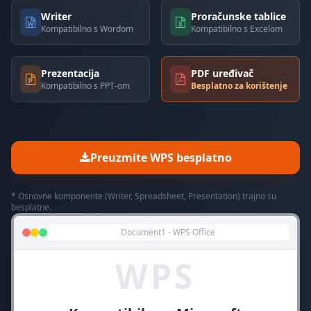
Writer
Proračunske tablice
Kompatibilno s Wordom
Kompatibilno s Excelom
Prezentacija
PDF uređivač
Kompatibilno s PPT-om
Besplatno za korištenje
Preuzmite WPS besplatno
* Osnovne komponente (Writer, Spreadsheet, Presentation) trajno su
besplatne.
Document1 - WPS Office
WPS