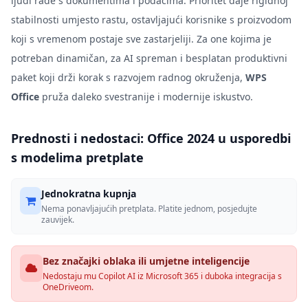
ljudi rade s dokumentima i podacima. Prioritet daje rigidnoj
stabilnosti umjesto rastu, ostavljajući korisnike s proizvodom
koji s vremenom postaje sve zastarjeliji. Za one kojima je
potreban dinamičan, za AI spreman i besplatan produktivni
paket koji drži korak s razvojem radnog okruženja,
WPS
Office
pruža daleko svestranije i modernije iskustvo.
Prednosti i nedostaci: Office 2024 u usporedbi
s modelima pretplate
Jednokratna kupnja
Nema ponavljajućih pretplata. Platite jednom, posjedujte
zauvijek.
Bez značajki oblaka ili umjetne inteligencije
Nedostaju mu Copilot AI iz Microsoft 365 i duboka integracija s
OneDriveom.