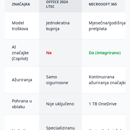
OFFICE 2024
ZNAČAJKA
MICROSOFT 365
LTSC
Model
Jednokratna
Mjesečna/godišnja
troškova
kupnja
pretplata
AI
značajke
Ne
Da (integrirano)
(Copilot)
Samo
Kontinuirana
Ažuriranja
sigurnosne
ažuriranja značajki
Pohrana u
Nije uključeno
1 TB OneDrive
oblaku
Specijaliziranu