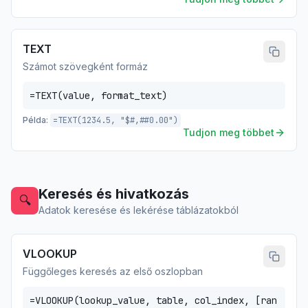
TEXT
Számot szövegként formáz
=TEXT(value, format_text)
Példa:
=TEXT(1234.5, "$#,##0.00")
Tudjon meg többet
Keresés és hivatkozás
🔍
Adatok keresése és lekérése táblázatokból
VLOOKUP
Függőleges keresés az első oszlopban
=VLOOKUP(lookup_value, table, col_index, [ran