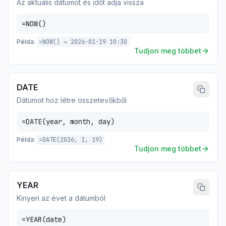
Az aktuális dátumot és időt adja vissza
=NOW()
Példa:
=NOW() → 2026-01-19 10:30
Tudjon meg többet
DATE
Dátumot hoz létre összetevőkből
=DATE(year, month, day)
Példa:
=DATE(2026, 1, 19)
Tudjon meg többet
YEAR
Kinyeri az évet a dátumból
=YEAR(date)