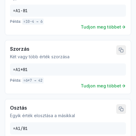
=A1-B1
Példa:
=10-4 → 6
Tudjon meg többet
Szorzás
Két vagy több érték szorzása
=A1*B1
Példa:
=6*7 → 42
Tudjon meg többet
Osztás
Egyik érték elosztása a másikkal
=A1/B1