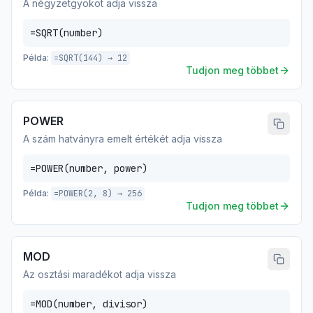
A négyzetgyököt adja vissza
=SQRT(number)
Példa:
=SQRT(144) → 12
Tudjon meg többet
POWER
A szám hatványra emelt értékét adja vissza
=POWER(number, power)
Példa:
=POWER(2, 8) → 256
Tudjon meg többet
MOD
Az osztási maradékot adja vissza
=MOD(number, divisor)