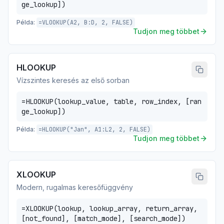
ge_lookup])
Példa:
=VLOOKUP(A2, B:D, 2, FALSE)
Tudjon meg többet
HLOOKUP
Vízszintes keresés az első sorban
=HLOOKUP(lookup_value, table, row_index, [ran
ge_lookup])
Példa:
=HLOOKUP("Jan", A1:L2, 2, FALSE)
Tudjon meg többet
XLOOKUP
Modern, rugalmas keresőfüggvény
=XLOOKUP(lookup, lookup_array, return_array,
[not_found], [match_mode], [search_mode])