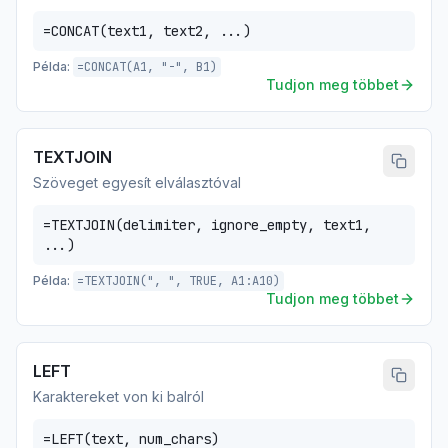
=CONCAT(text1, text2, ...)
Példa:
=CONCAT(A1, "-", B1)
Tudjon meg többet
TEXTJOIN
Szöveget egyesít elválasztóval
=TEXTJOIN(delimiter, ignore_empty, text1,
...)
Példa:
=TEXTJOIN(", ", TRUE, A1:A10)
Tudjon meg többet
LEFT
Karaktereket von ki balról
=LEFT(text, num_chars)