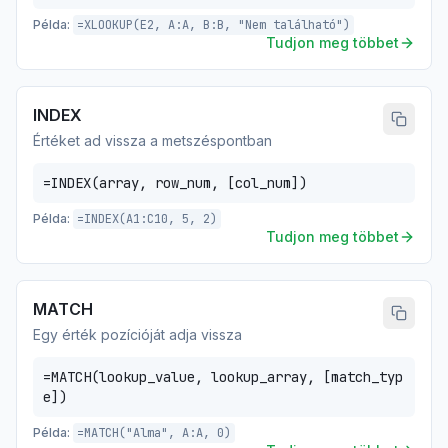
Példa:
=XLOOKUP(E2, A:A, B:B, "Nem található")
Tudjon meg többet
INDEX
Értéket ad vissza a metszéspontban
=INDEX(array, row_num, [col_num])
Példa:
=INDEX(A1:C10, 5, 2)
Tudjon meg többet
MATCH
Egy érték pozícióját adja vissza
=MATCH(lookup_value, lookup_array, [match_typ
e])
Példa:
=MATCH("Alma", A:A, 0)