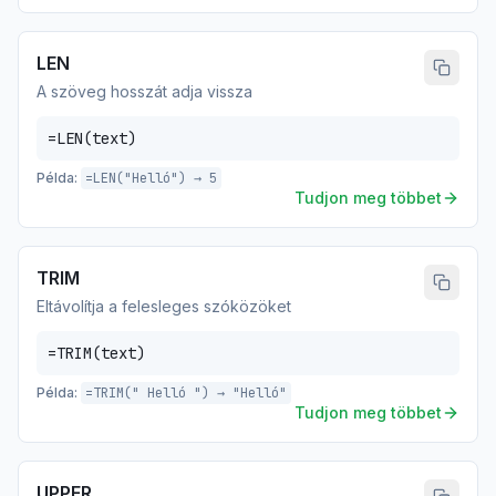
LEN
A szöveg hosszát adja vissza
=LEN(text)
Példa:
=LEN("Helló") → 5
Tudjon meg többet
TRIM
Eltávolítja a felesleges szóközöket
=TRIM(text)
Példa:
=TRIM(" Helló ") → "Helló"
Tudjon meg többet
UPPER