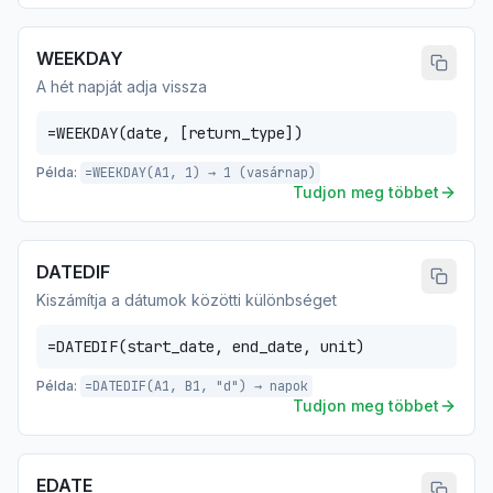
WEEKDAY
A hét napját adja vissza
=WEEKDAY(date, [return_type])
Példa:
=WEEKDAY(A1, 1) → 1 (vasárnap)
Tudjon meg többet
DATEDIF
Kiszámítja a dátumok közötti különbséget
=DATEDIF(start_date, end_date, unit)
Példa:
=DATEDIF(A1, B1, "d") → napok
Tudjon meg többet
EDATE