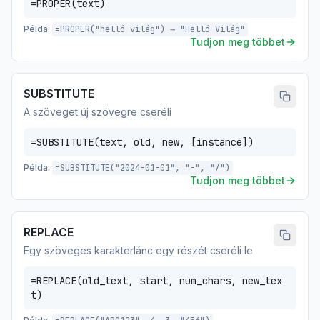
=PROPER(text)
Példa:
=PROPER("helló világ") → "Helló Világ"
Tudjon meg többet
SUBSTITUTE
A szöveget új szövegre cseréli
=SUBSTITUTE(text, old, new, [instance])
Példa:
=SUBSTITUTE("2024-01-01", "-", "/")
Tudjon meg többet
REPLACE
Egy szöveges karakterlánc egy részét cseréli le
=REPLACE(old_text, start, num_chars, new_tex
t)