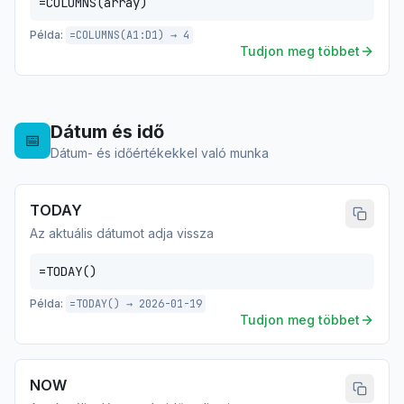
=COLUMNS(array)
Példa:
=COLUMNS(A1:D1) → 4
Tudjon meg többet
Dátum és idő
📅
Dátum- és időértékekkel való munka
TODAY
Az aktuális dátumot adja vissza
=TODAY()
Példa:
=TODAY() → 2026-01-19
Tudjon meg többet
NOW