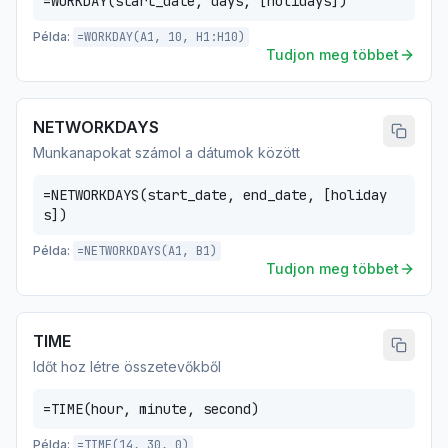
=WORKDAY(start_date, days, [holidays])
Példa:
=WORKDAY(A1, 10, H1:H10)
Tudjon meg többet
NETWORKDAYS
Munkanapokat számol a dátumok között
=NETWORKDAYS(start_date, end_date, [holiday
s])
Példa:
=NETWORKDAYS(A1, B1)
Tudjon meg többet
TIME
Időt hoz létre összetevőkből
=TIME(hour, minute, second)
Példa:
=TIME(14, 30, 0)