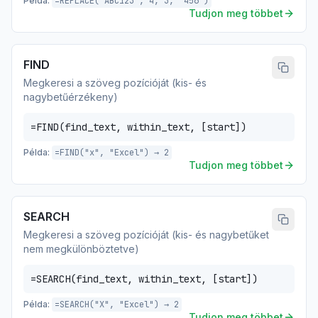
Példa:
=REPLACE("ABC123", 4, 3, "456")
Tudjon meg többet
FIND
Megkeresi a szöveg pozícióját (kis- és
nagybetűérzékeny)
=FIND(find_text, within_text, [start])
Példa:
=FIND("x", "Excel") → 2
Tudjon meg többet
SEARCH
Megkeresi a szöveg pozícióját (kis- és nagybetűket
nem megkülönböztetve)
=SEARCH(find_text, within_text, [start])
Példa:
=SEARCH("X", "Excel") → 2
Tudjon meg többet