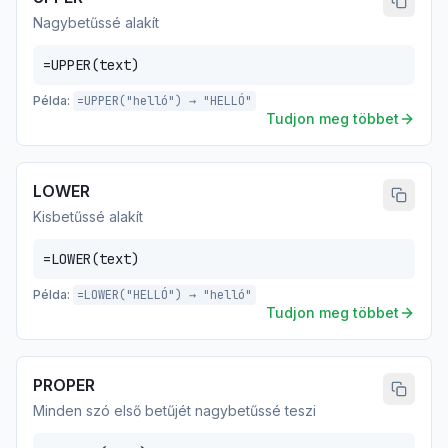
Nagybetűssé alakít
=UPPER(text)
Példa:
=UPPER("helló") → "HELLÓ"
Tudjon meg többet
LOWER
Kisbetűssé alakít
=LOWER(text)
Példa:
=LOWER("HELLÓ") → "helló"
Tudjon meg többet
PROPER
Minden szó első betűjét nagybetűssé teszi