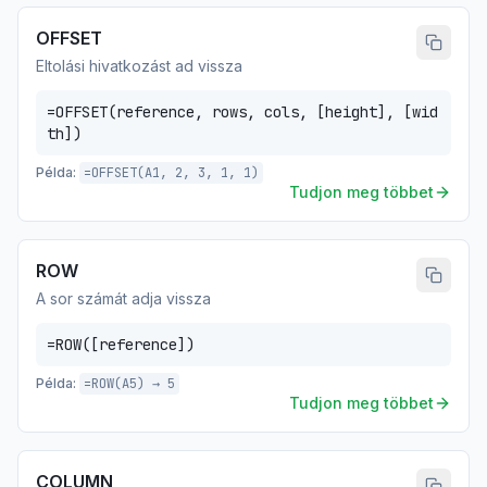
OFFSET
Eltolási hivatkozást ad vissza
=OFFSET(reference, rows, cols, [height], [wid
th])
Példa:
=OFFSET(A1, 2, 3, 1, 1)
Tudjon meg többet
ROW
A sor számát adja vissza
=ROW([reference])
Példa:
=ROW(A5) → 5
Tudjon meg többet
COLUMN