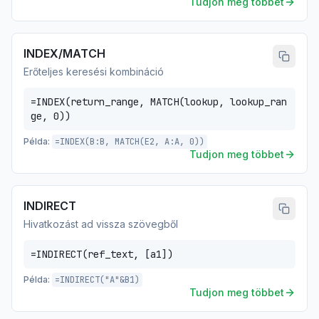
Tudjon meg többet
INDEX/MATCH
Erőteljes keresési kombináció
=INDEX(return_range, MATCH(lookup, lookup_ran
ge, 0))
Példa:
=INDEX(B:B, MATCH(E2, A:A, 0))
Tudjon meg többet
INDIRECT
Hivatkozást ad vissza szövegből
=INDIRECT(ref_text, [a1])
Példa:
=INDIRECT("A"&B1)
Tudjon meg többet