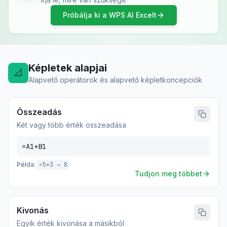
Próbálja ki a WPS AI Excelt
Képletek alapjai
📐
Alapvető operátorok és alapvető képletkoncepciók
Összeadás
Két vagy több érték összeadása
=A1+B1
Példa:
=5+3 → 8
Tudjon meg többet
Kivonás
Egyik érték kivonása a másikból