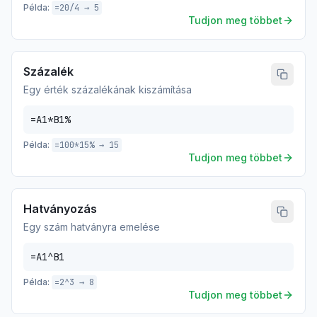
Példa:
=20/4 → 5
Tudjon meg többet
Százalék
Egy érték százalékának kiszámítása
=A1*B1%
Példa:
=100*15% → 15
Tudjon meg többet
Hatványozás
Egy szám hatványra emelése
=A1^B1
Példa:
=2^3 → 8
Tudjon meg többet