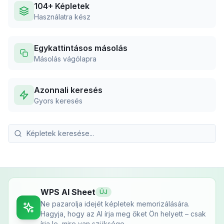
104+ Képletek
Használatra kész
Egykattintásos másolás
Másolás vágólapra
Azonnali keresés
Gyors keresés
WPS AI Sheet
ÚJ
Ne pazarolja idejét képletek memorizálására.
Hagyja, hogy az AI írja meg őket Ön helyett – csak
írja le, mire van szüksége.