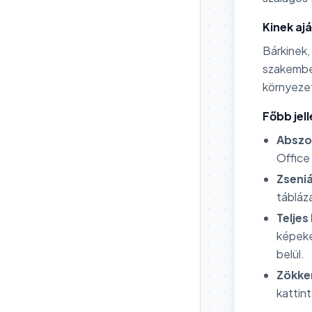
Kinek ajá
Bárkinek,
szakember
környezet
Főbb jel
Abszol
Office
Zseni
tábláz
Teljes
képeke
belül.
Zökke
kattin