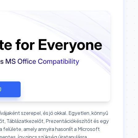
ájaként szerepel, és jó okkal. Egyetlen, könnyű
t, Táblázatkezelőt, Prezentációkészítőt és egy
felülete, amely annyira hasonlít a Microsoft
mentes, így nincs szükség újratanulásra.