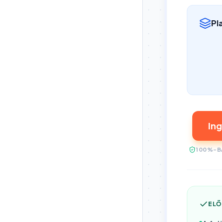
Pl
In
100%-B
EL