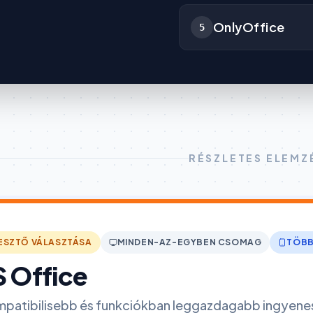
OnlyOffice
5
RÉSZLETES ELEMZ
ESZTŐ VÁLASZTÁSA
MINDEN-AZ-EGYBEN CSOMAG
TÖB
 Office
mpatibilisebb és funkciókban leggazdagabb ingyenes 