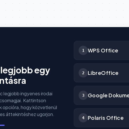
WPS Office
1
 legjobb egy
LibreOffice
2
antásra
ac legjobb ingyenes irodai
Google Dokum
3
somagjai. Kattintson
k opcióra, hogy közvetlenül
tes áttekintéshez ugorjon.
Polaris Office
4