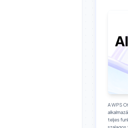
A WPS Off
alkalmazá
teljes fu
szalagos 