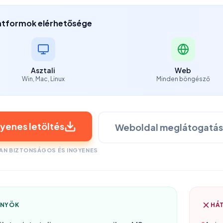
atformok elérhetősége
Asztali
Web
Win, Mac, Linux
Minden böngésző
gyenes letöltés
Weboldal meglátogatá
AN BIZTONSÁGOS ÉS INGYENES
ŐNYÖK
HÁ