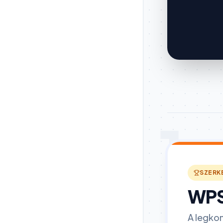
1
SZERK
WPS
A legko