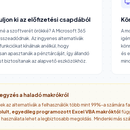
ljon ki az előfizetési csapdából
Kö
lné a szoftverét örökké? A Microsoft 365
A m
 összeadódnak. Az ingyenes alternatívák
igén
funkciókat kínálnak anélkül, hogy
kön
an apasztanák a pénztárcáját, így állandó
és e
t biztosítanak az alapvető eszközökhöz.
min
egyzés a haladó makrókról
ek az alternatívák a felhasználók több mint 99%-a számára f
lult, egyedileg programozott Excel VBA makróktól
függ
 használata lehet a legbiztosabb megoldás. Mindenki más sz