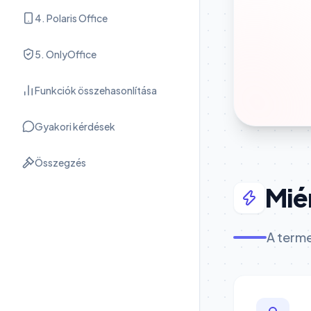
4. Polaris Office
5. OnlyOffice
Funkciók összehasonlítása
Gyakori kérdések
Összegzés
Miér
A terme