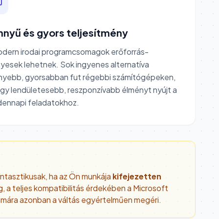
nnyű és gyors teljesítmény
odern irodai programcsomagok erőforrás-
yesek lehetnek. Sok ingyenes alternatíva
nyebb, gyorsabban fut régebbi számítógépeken,
gy lendületesebb, reszponzívabb élményt nyújt a
dennapi feladatokhoz.
antasztikusak, ha az Ön munkája
kifejezetten
, a teljes kompatibilitás érdekében a Microsoft
ámára azonban a váltás egyértelműen megéri.