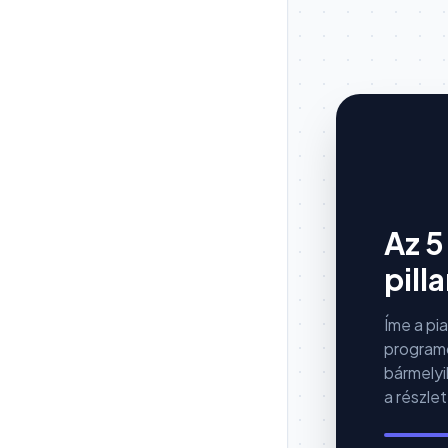
Az 5
pill
Íme a pi
programc
bármelyi
a részle