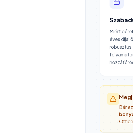
Szabadu
Miért bére
éves díjai
robusztus 
folyamatos
hozzáférés
Megj
Bár ez
bonyo
Office