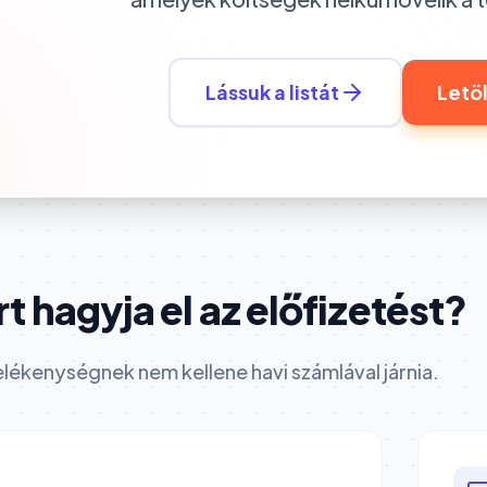
Lássuk a listát
Letö
t hagyja el az előfizetést?
lékenységnek nem kellene havi számlával járnia.