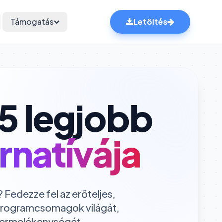
Támogatás
Letöltés
 5 legjobb
rnatívája
? Fedezze fel az erőteljes,
i programcsomagok világát,
 termelékenységét.