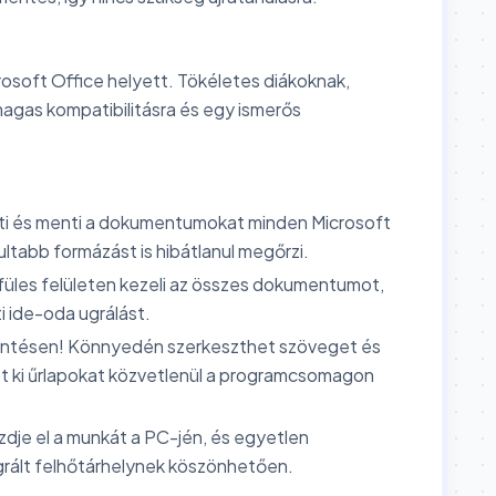
crosoft Office helyett. Tökéletes diákoknak,
magas kompatibilitásra és egy ismerős
ti és menti a dokumentumokat minden Microsoft
ltabb formázást is hibátlanul megőrzi.
füles felületen kezeli az összes dokumentumot,
i ide-oda ugrálást.
kintésen! Könnyedén szerkeszthet szöveget és
et ki űrlapokat közvetlenül a programcsomagon
dje el a munkát a PC-jén, és egyetlen
egrált felhőtárhelynek köszönhetően.