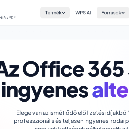
Termék
WPS AI
Források
ítő • PDF
Az Office 365
ingyenes
alte
Elege van az ismétlődő előfizetési díjakból
professzionális és teljesen ingyenes iroda
amelyek költségek nélkül növelik a