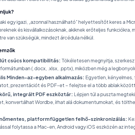
nljuk?
 aki egy igazi, „azonnal használható” helyettesítőt keres a Mi
eknek és kisvállalkozásoknak, akiknek erőteljes funkciókra, 
re van szükségük, mindezt árcédula nélkül.
lemzők
út csúcs kompatibilitás:
Tökéletesen megnyitja, szerkesz
 formátumban (.docx, .xlsx, .pptx), miközben még a legbonyolu
ális Minden-az-egyben alkalmazás:
Egyetlen, kényelmes, 
atot, prezentációt és PDF-et – felejtse el a több ablak között
 körű, integrált PDF eszköztár:
Lépjen túl a puszta megte
t, konvertálhat Wordbe, írhat alá dokumentumokat, és tölth
nőmentes, platformfüggetlen felhő-szinkronizálás:
Kez
tással folytassa a Mac-en, Android vagy iOS eszközén az int