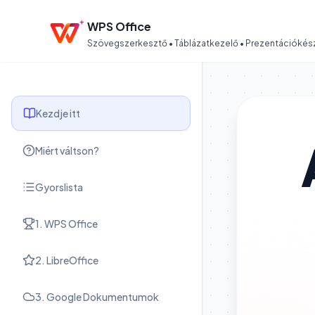
WPS Office
Szövegszerkesztő • Táblázatkezelő • Prezentációkész
Kezdje itt
Miért váltson?
Gyorslista
1. WPS Office
2. LibreOffice
3. Google Dokumentumok