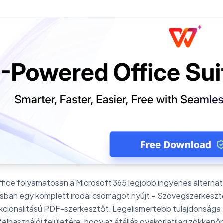
ice folyamatosan a Microsoft 365 legjobb ingyenes alternatív
sban egy komplett irodai csomagot nyújt – Szövegszerkesztő
nkcionalitású PDF-szerkesztőt. Legelismertebb tulajdonsága a 
felhasználói felületére, hogy az átállás gyakorlatilag zökkenő