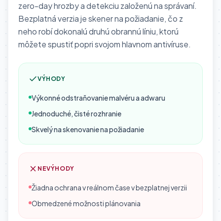
zero-day hrozby a detekciu založenú na správaní.
Bezplatná verzia je skener na požiadanie, čo z
neho robí dokonalú druhú obrannú líniu, ktorú
môžete spustiť popri svojom hlavnom antivíruse.
VÝHODY
Výkonné odstraňovanie malvéru a adwaru
Jednoduché, čisté rozhranie
Skvelý na skenovanie na požiadanie
NEVÝHODY
Žiadna ochrana v reálnom čase v bezplatnej verzii
Obmedzené možnosti plánovania