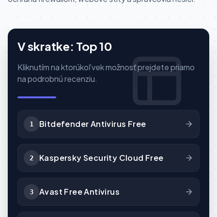
V skratke: Top 10
Kliknutím na ktorúkoľvek možnosť prejdete priamo
na podrobnú recenziu.
Bitdefender Antivirus Free
1
Kaspersky Security Cloud Free
2
Avast Free Antivirus
3