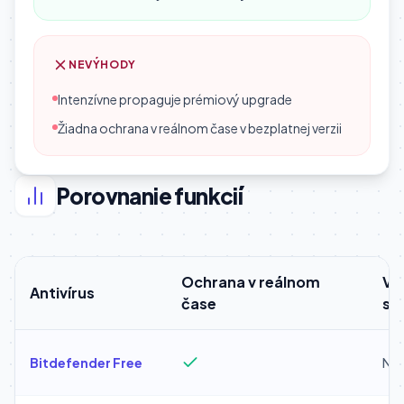
NEVÝHODY
Intenzívne propaguje prémiový upgrade
Žiadna ochrana v reálnom čase v bezplatnej verzii
Porovnanie funkcií
Ochrana v reálnom
Vp
Antivírus
čase
sy
Bitdefender Free
Níz