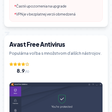
Časté upozornenia na upgrade
VPN je v bezplatnej verzii obmedzená
3
Avast Free Antivirus
Populárna voľba s množstvom ďalších nástrojov.
8.9
/10