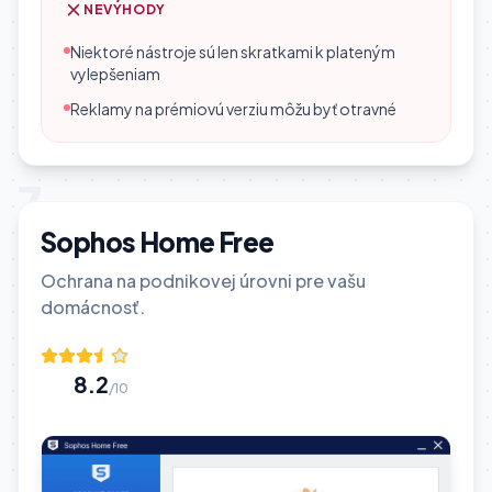
NEVÝHODY
Niektoré nástroje sú len skratkami k plateným
vylepšeniam
Reklamy na prémiovú verziu môžu byť otravné
7
Sophos Home Free
Ochrana na podnikovej úrovni pre vašu
domácnosť.
8.2
/10