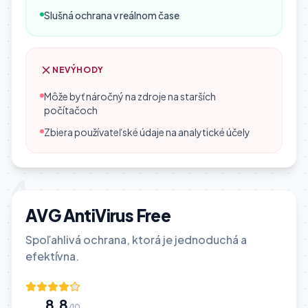
Slušná ochrana v reálnom čase
NEVÝHODY
Môže byť náročný na zdroje na starších
počítačoch
Zbiera používateľské údaje na analytické účely
4
AVG AntiVirus Free
Spoľahlivá ochrana, ktorá je jednoduchá a
efektívna.
8.8
/10