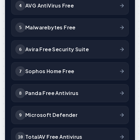
AVG AntiVirus Free
4
Malwarebytes Free
5
Avira Free Security Suite
6
Sophos Home Free
7
Panda Free Antivirus
8
Microsoft Defender
9
TotalAV Free Antivirus
10