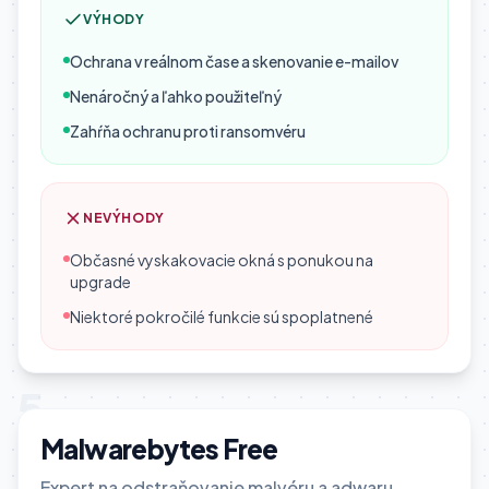
VÝHODY
Ochrana v reálnom čase a skenovanie e-mailov
Nenáročný a ľahko použiteľný
Zahŕňa ochranu proti ransomvéru
NEVÝHODY
Občasné vyskakovacie okná s ponukou na
upgrade
Niektoré pokročilé funkcie sú spoplatnené
5
Malwarebytes Free
Expert na odstraňovanie malvéru a adwaru.