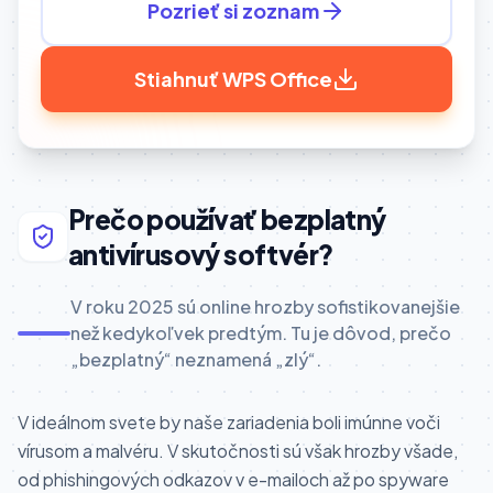
Pozrieť si zoznam
Stiahnuť WPS Office
Prečo používať bezplatný
antivírusový softvér?
V roku 2025 sú online hrozby sofistikovanejšie
než kedykoľvek predtým. Tu je dôvod, prečo
„bezplatný“ neznamená „zlý“.
V ideálnom svete by naše zariadenia boli imúnne voči
vírusom a malvéru. V skutočnosti sú však hrozby všade,
od phishingových odkazov v e-mailoch až po spyware