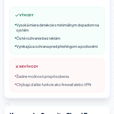
VÝHODY
Vysoká miera detekcie s minimálnym dopadom na
systém
Čisté rozhranie bez reklám
Vynikajúca ochrana pred phishingom a podvodmi
NEVÝHODY
Žiadne možnosti prispôsobenia
Chýbajú ďalšie funkcie ako firewall alebo VPN
2