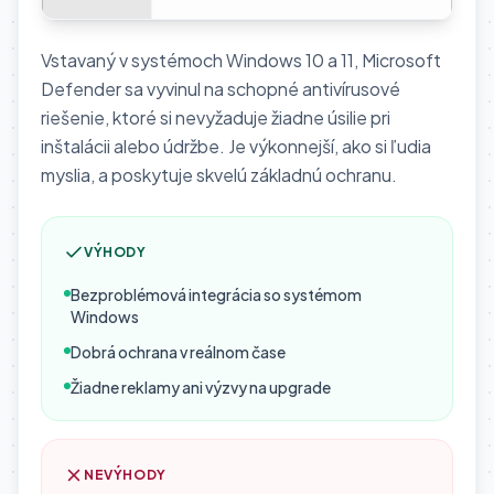
Vstavaný v systémoch Windows 10 a 11, Microsoft
Defender sa vyvinul na schopné antivírusové
riešenie, ktoré si nevyžaduje žiadne úsilie pri
inštalácii alebo údržbe. Je výkonnejší, ako si ľudia
myslia, a poskytuje skvelú základnú ochranu.
VÝHODY
Bezproblémová integrácia so systémom
Windows
Dobrá ochrana v reálnom čase
Žiadne reklamy ani výzvy na upgrade
NEVÝHODY