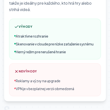
takže je ideálny pre každého, kto hrá hry alebo
strihá videá.
VÝHODY
Atraktívne rozhranie
Skenovanie v cloude pre nízke zaťaženie systému
Herný režim pre nerušené hranie
NEVÝHODY
Reklamy a výzvy na upgrade
VPN je v bezplatnej verzii obmedzená
9