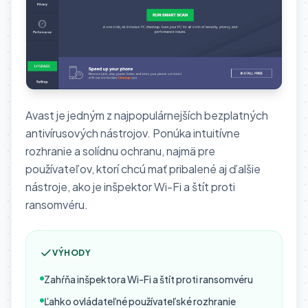
Avast je jedným z najpopulárnejších bezplatných
antivírusových nástrojov. Ponúka intuitívne
rozhranie a solídnu ochranu, najmä pre
používateľov, ktorí chcú mať pribalené aj ďalšie
nástroje, ako je inšpektor Wi-Fi a štít proti
ransomvéru.
VÝHODY
Zahŕňa inšpektora Wi-Fi a štít proti ransomvéru
Ľahko ovládateľné používateľské rozhranie