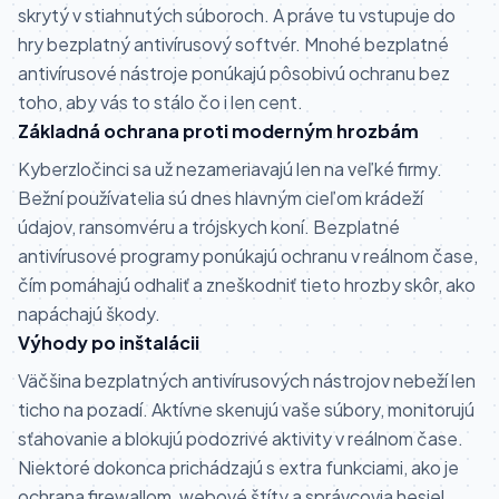
skrytý v stiahnutých súboroch. A práve tu vstupuje do
hry bezplatný antivírusový softvér. Mnohé bezplatné
antivírusové nástroje ponúkajú pôsobivú ochranu bez
toho, aby vás to stálo čo i len cent.
Základná ochrana proti moderným hrozbám
Kyberzločinci sa už nezameriavajú len na veľké firmy.
Bežní používatelia sú dnes hlavným cieľom krádeží
údajov, ransomvéru a trójskych koní. Bezplatné
antivírusové programy ponúkajú ochranu v reálnom čase,
čím pomáhajú odhaliť a zneškodniť tieto hrozby skôr, ako
napáchajú škody.
Výhody po inštalácii
Väčšina bezplatných antivírusových nástrojov nebeží len
ticho na pozadí. Aktívne skenujú vaše súbory, monitorujú
sťahovanie a blokujú podozrivé aktivity v reálnom čase.
Niektoré dokonca prichádzajú s extra funkciami, ako je
ochrana firewallom, webové štíty a správcovia hesiel.