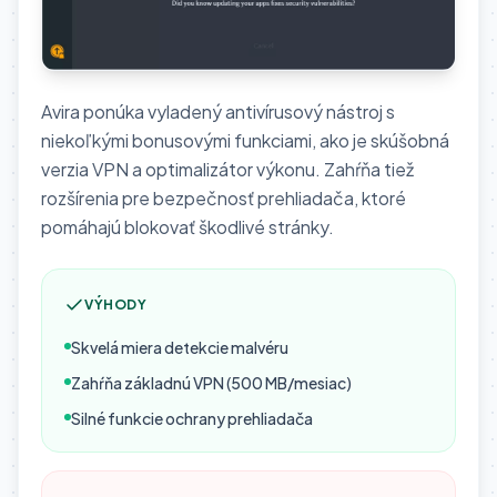
Avira ponúka vyladený antivírusový nástroj s
niekoľkými bonusovými funkciami, ako je skúšobná
verzia VPN a optimalizátor výkonu. Zahŕňa tiež
rozšírenia pre bezpečnosť prehliadača, ktoré
pomáhajú blokovať škodlivé stránky.
VÝHODY
Skvelá miera detekcie malvéru
Zahŕňa základnú VPN (500 MB/mesiac)
Silné funkcie ochrany prehliadača