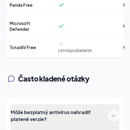
Panda Free
Níz
Microsoft
Níz
Defender
TotalAV Free
Níz
Len na požiadanie
Často kladené otázky
Môže bezplatný antivírus nahradiť
platené verzie?