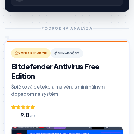
PODROBNÁ ANALÝZA
1
VOĽBA REDAKCIE
NENÁROČNÝ
Bitdefender Antivirus Free
Edition
Špičková detekcia malvéru s minimálnym
dopadom na systém.
9.8
/10