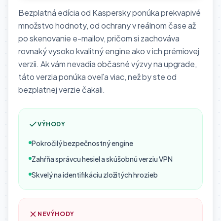
Bezplatná edícia od Kaspersky ponúka prekvapivé
množstvo hodnoty, od ochrany v reálnom čase až
po skenovanie e-mailov, pričom si zachováva
rovnaký vysoko kvalitný engine ako v ich prémiovej
verzii. Ak vám nevadia občasné výzvy na upgrade,
táto verzia ponúka oveľa viac, než by ste od
bezplatnej verzie čakali.
VÝHODY
Pokročilý bezpečnostný engine
Zahŕňa správcu hesiel a skúšobnú verziu VPN
Skvelý na identifikáciu zložitých hrozieb
NEVÝHODY