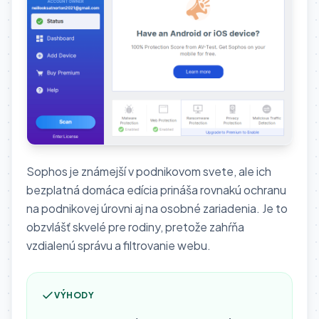
Sophos je známejší v podnikovom svete, ale ich
bezplatná domáca edícia prináša rovnakú ochranu
na podnikovej úrovni aj na osobné zariadenia. Je to
obzvlášť skvelé pre rodiny, pretože zahŕňa
vzdialenú správu a filtrovanie webu.
VÝHODY