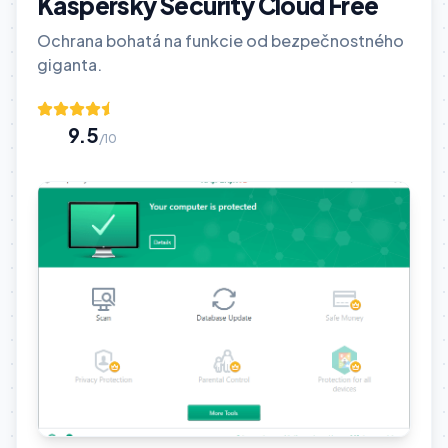
Kaspersky Security Cloud Free
Ochrana bohatá na funkcie od bezpečnostného
giganta.
9.5
/10