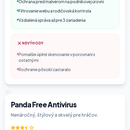
Ochrana pred malvérom na podnikovej úrovni
Filtrovanie webu a rodičovská kontrola
Vzdialená správa až pre 3 zariadenia
NEVÝHODY
Pomalšie úplné skenovanie v porovnaní s
ostatnými
Rozhranie pôsobí zastaralo
8
Panda Free Antivirus
Nenáročný, štýlový a skvelý pre hráčov.