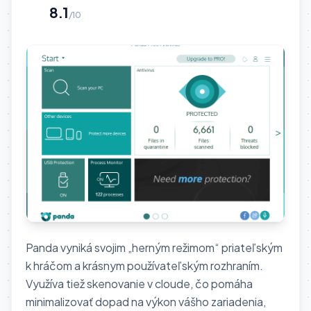
8.1
/10
Panda vyniká svojim „herným režimom“ priateľským
k hráčom a krásnym používateľským rozhraním.
Využíva tiež skenovanie v cloude, čo pomáha
minimalizovať dopad na výkon vášho zariadenia,