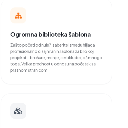
Ogromna biblioteka šablona
Zašto početi od nule? Izaberite između hiljada
profesionalno dizajniranih šablona za bilo koji
projekat – brošure, menije, sertifikate i još mnogo
toga. Velika prednost u odnosu na početak sa
praznom stranicom.