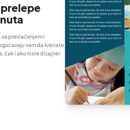
 prelepe
inuta
js sa prevlačenjem i
ogućavaju vam da kreirate
 čak i ako niste dizajner.