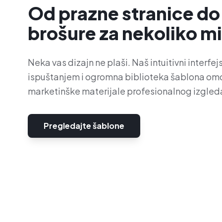
Od prazne stranice do
brošure za nekoliko m
Neka vas dizajn ne plaši. Naš intuitivni interfe
ispuštanjem i ogromna biblioteka šablona om
marketinške materijale profesionalnog izgleda,
Pregledajte šablone