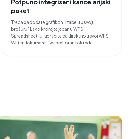
Potpuno integrisani kancelarijski
paket
Treba da dodate grafikon ili tabelu u svoju
brošuru? Lako kreirajte jedan u WPS
Spreadsheet-u i ugradite ga direktno u svoj WPS
Writer dokument. Besprekoran tok rada.