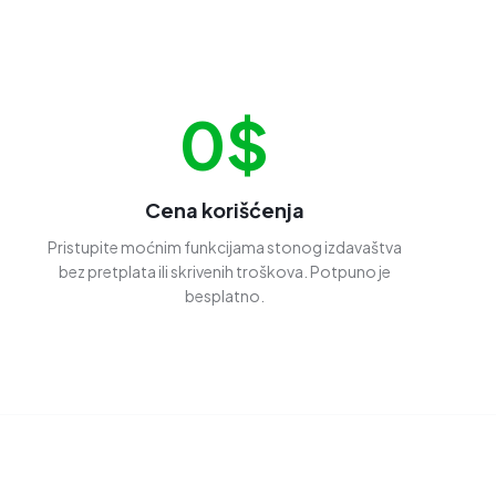
0$
Cena korišćenja
Pristupite moćnim funkcijama stonog izdavaštva
bez pretplata ili skrivenih troškova. Potpuno je
besplatno.