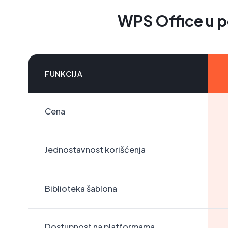
WPS Office u p
FUNKCIJA
Cena
Jednostavnost korišćenja
Biblioteka šablona
Dostupnost na platformama