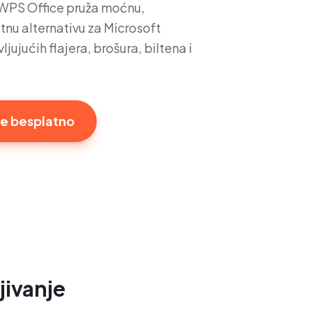
 WPS Office pruža moćnu,
tnu alternativu za Microsoft
ljujućih flajera, brošura, biltena i
te besplatno
jivanje