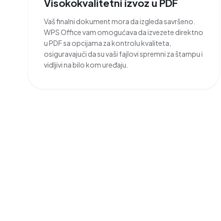
Visokokvalitetni izvoz u PDF
Vaš finalni dokument mora da izgleda savršeno.
WPS Office vam omogućava da izvezete direktno
u PDF sa opcijama za kontrolu kvaliteta,
osiguravajući da su vaši fajlovi spremni za štampu i
vidljivi na bilo kom uređaju.