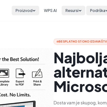
Proizvod
WPS AI
Resursi
Podrška
BESPLATNO STONO IZDAVAŠT
Najbolj
alternat
Microso
Dosta vam je skupog, kom