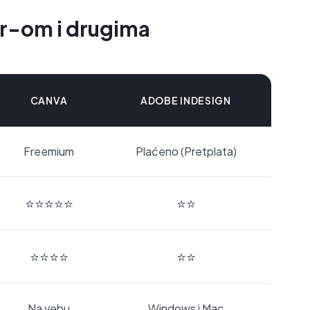
er-om i drugima
CANVA
ADOBE INDESIGN
Freemium
Plaćeno (Pretplata)
⭐⭐⭐⭐⭐
⭐⭐
⭐⭐⭐⭐
⭐⭐
Na vebu
Windows i Mac