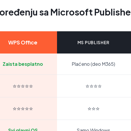
oređenju sa Microsoft Publish
WPS Office
MS PUBLISHER
Zaista besplatno
Plaćeno (deo M365)
⭐⭐⭐⭐⭐
⭐⭐⭐⭐
⭐⭐⭐⭐⭐
⭐⭐⭐
Svi glavni OS
Samo Windows