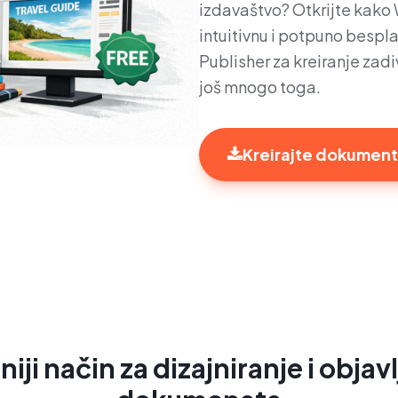
izdavaštvo? Otkrijte kako
intuitivnu i potpuno bespla
Publisher za kreiranje zadiv
još mnogo toga.
Kreirajte dokumen
iji način za dizajniranje i objavl