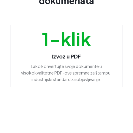
dokumenata
1-klik
Izvoz u PDF
Lako konvertujte svoje dokumente u
visokokvalitetne PDF-ove spremne za štampu,
industrijski standard za objavljivanje.