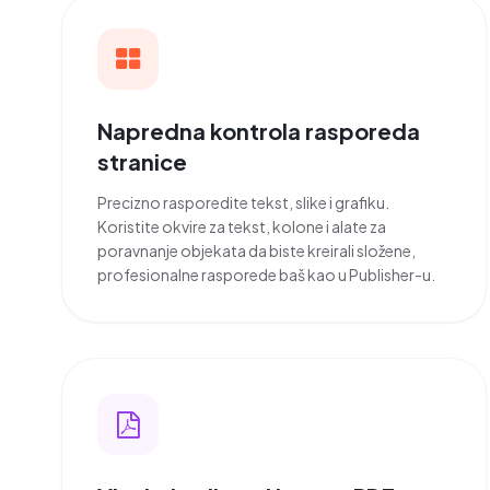
Napredna kontrola rasporeda
stranice
Precizno rasporedite tekst, slike i grafiku.
Koristite okvire za tekst, kolone i alate za
poravnanje objekata da biste kreirali složene,
profesionalne rasporede baš kao u Publisher-u.