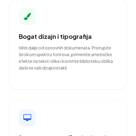
Bogat dizajn i tipografija
Idite dalje od osnovnih dokumenata. Pristupite
širokom spektru fontova, primenite umetničke
efekte na tekst i slike i koristite biblioteku oblika
da bi se vaši dizajni istakli.