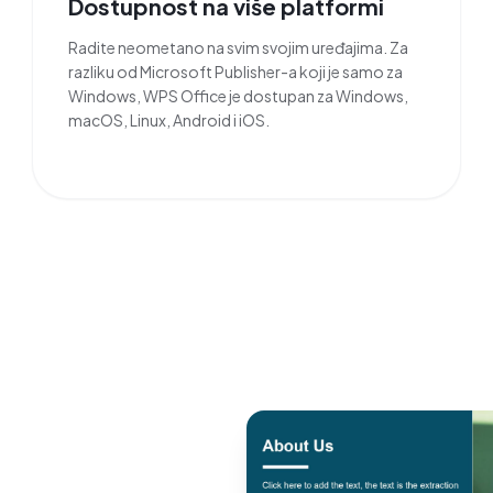
Dostupnost na više platformi
Radite neometano na svim svojim uređajima. Za
razliku od Microsoft Publisher-a koji je samo za
Windows, WPS Office je dostupan za Windows,
macOS, Linux, Android i iOS.