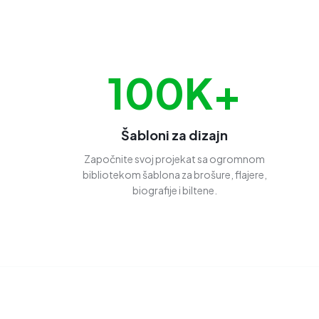
100K+
Šabloni za dizajn
Započnite svoj projekat sa ogromnom
bibliotekom šablona za brošure, flajere,
biografije i biltene.