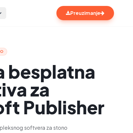
Preuzimanje
VO
a besplatna
iva za
ft Publisher
pleksnog softvera za stono