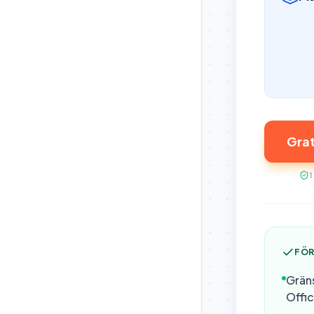
Grat
FÖR
Gräns
Offi