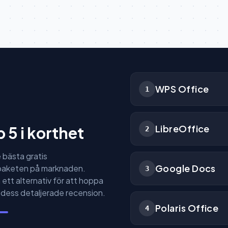
WPS Office
1
LibreOffice
 5 i korthet
2
e bästa gratis
Google Docs
paketen på marknaden.
3
 ett alternativ för att hoppa
ll dess detaljerade recension.
Polaris Office
4