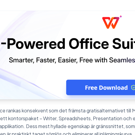
e rankas konsekvent som det främsta gratisalternativet till M
ett kontorspaket – Writer, Spreadsheets, Presentation och en
g applikation. Dess mest hyllade egenskap är gränssnittet, som
n är praktiskt taget sömlös och eliminerar all inlärningskurva.