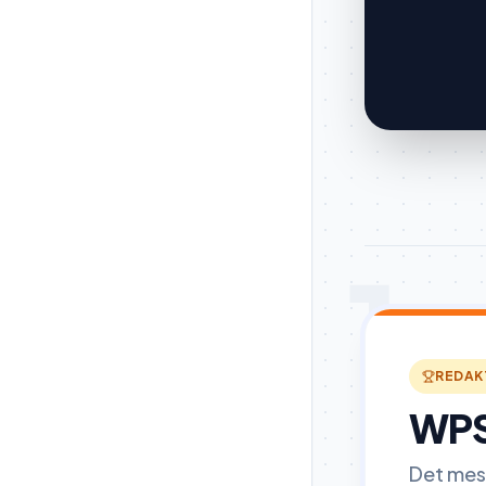
1
REDAK
WPS
Det mest