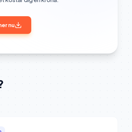
ner nu
?