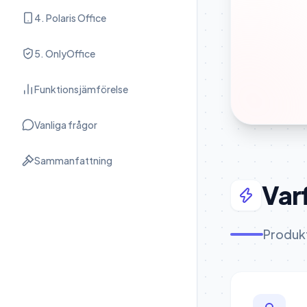
4. Polaris Office
5. OnlyOffice
Funktionsjämförelse
Vanliga frågor
Sammanfattning
Var
Produk