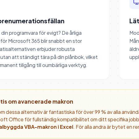
prenumerationsfällan
Lä
 din programvara för evigt? De årliga
Mod
för Microsoft 365 blir snabbt en stor
Mång
tisalternativen erbjuder robusta
äldr
utan att ständigt tära på din plånbok, vilket
uppl
manent tillgång till oumbärliga verktyg.
otis om avancerade makron
m dessa alternativ är fantastiska för över 99 % av alla användar
oft Office för fullständig kompatibilitet om ditt specifika jo
albyggda VBA-makron i Excel
. För alla andra är bytet en re