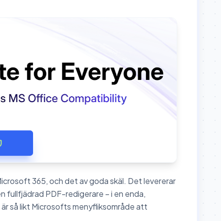
icrosoft 365, och det av goda skäl. Det levererar
 fullfjädrad PDF-redigerare – i en enda,
 är så likt Microsofts menyfliksområde att