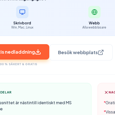
Skrivbord
Webb
Win, Mac, Linux
Alla webbläsare
is nedladdning
Besök webbplats
100 % SÄKERT & GRATIS
DELAR
NA
snittet är nästintill identiskt med MS
Grati
ce
Vissa