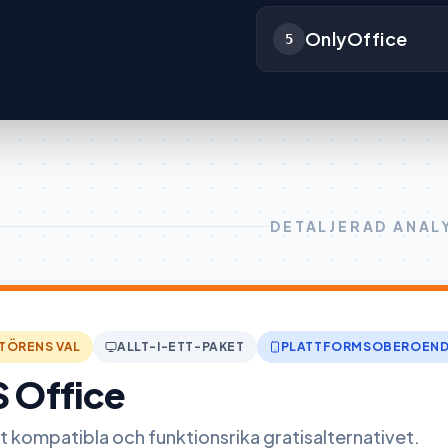
OnlyOffice
5
DETALJERAD ANAL
TÖRENS VAL
ALLT-I-ETT-PAKET
PLATTFORMSOBEROEN
 Office
 kompatibla och funktionsrika gratisalternativet.