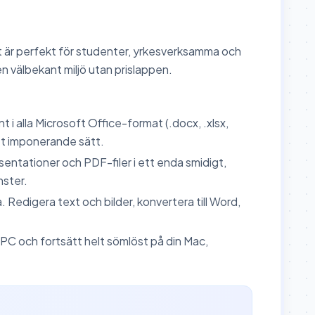
Det är perfekt för studenter, yrkesverksamma och
n välbekant miljö utan prislappen.
i alla Microsoft Office-format (.docx, .xlsx,
ett imponerande sätt.
sentationer och PDF-filer i ett enda smidigt,
nster.
 Redigera text och bilder, konvertera till Word,
 PC och fortsätt helt sömlöst på din Mac,