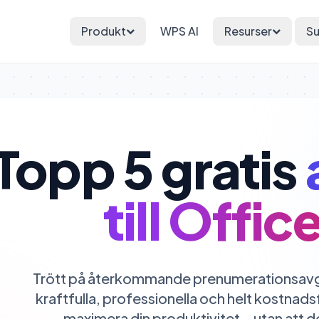
Produkt
WPS AI
Resurser
Su
Topp 5 gratis
till Offic
Trött på återkommande prenumerationsavgi
kraftfulla, professionella och helt kostnad
maximera din produktivitet – utan att d