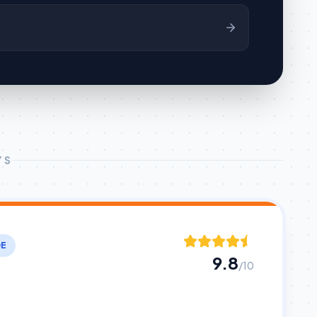
YS
DE
9.8
/10