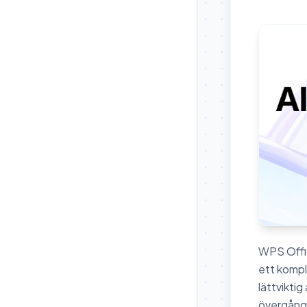
WPS Offic
ett kompl
lättvikti
övergånge