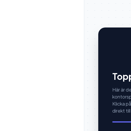
Topp
Här är d
kontors
Klicka på
direkt ti