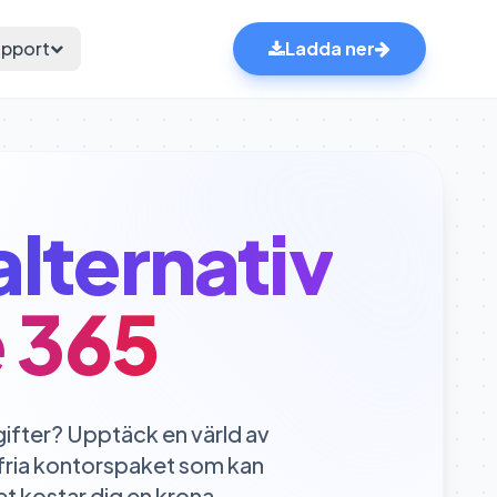
pport
Ladda ner
alternativ
e 365
fter? Upptäck en värld av
sfria kontorspaket som kan
et kostar dig en krona.