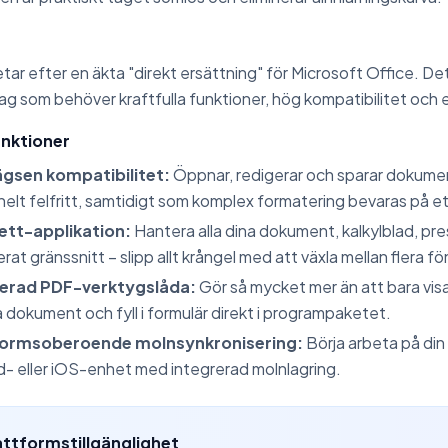
letar efter en äkta "direkt ersättning" för Microsoft Office. 
g som behöver kraftfulla funktioner, hög kompatibilitet och e
nktioner
gsen kompatibilitet:
Öppnar, redigerar och sparar dokument 
 helt felfritt, samtidigt som komplex formatering bevaras på 
-ett-applikation:
Hantera alla dina dokument, kalkylblad, pre
erat gränssnitt – slipp allt krångel med att växla mellan flera fö
rerad PDF-verktygslåda:
Gör så mycket mer än att bara visa.
 dokument och fyll i formulär direkt i programpaketet.
formsoberoende molnsynkronisering:
Börja arbeta på din
d- eller iOS-enhet med integrerad molnlagring.
attformstillgänglighet