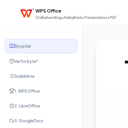
WPS Office
Ordbehandling • Kalkylblad • Presentation • PDF
Börja här
Varför byta?
Snabblista
1. WPS Office
2. LibreOffice
3. Google Docs