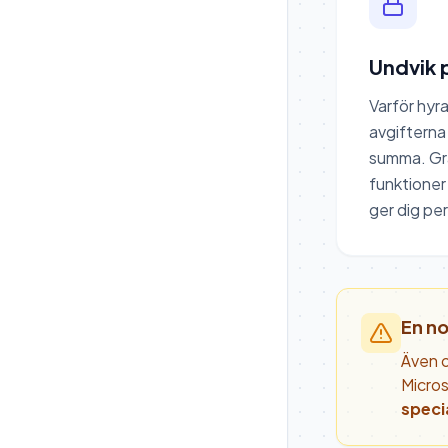
Undvik 
Varför hyra
avgifterna 
summa. Gra
funktioner 
ger dig per
En n
Även o
Micros
speci