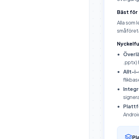
Bäst för
Alla som 
småföreta
Nyckelfu
Överlä
.pptx)
Allt-i
flikbas
Integ
signera
Platt
Androi
Pl