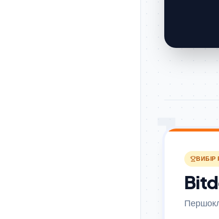
1
ВИБІР 
Bitd
Першокл