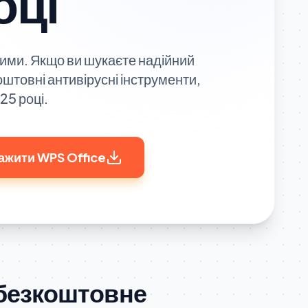
оці
шими. Якщо ви шукаєте надійний
штовні антивірусні інструменти,
25 році.
ажити WPS Office
 безкоштовне