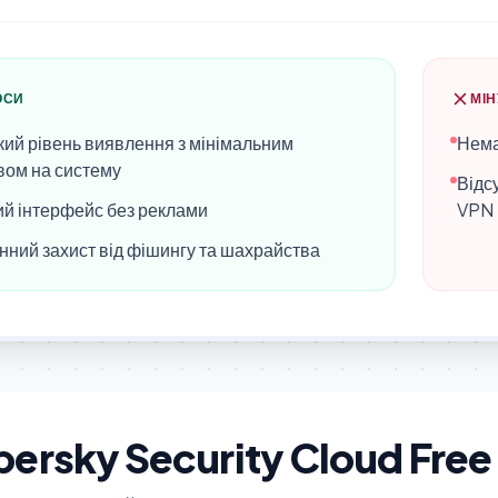
ЮСИ
МІ
ий рівень виявлення з мінімальним
Нема
вом на систему
Відсу
ий інтерфейс без реклами
VPN
нний захист від фішингу та шахрайства
ersky Security Cloud Free