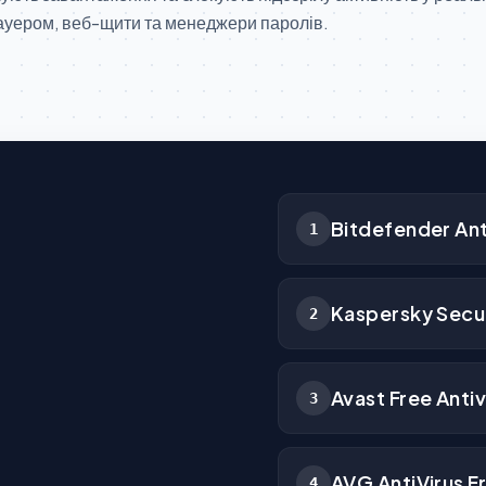
ауером, веб-щити та менеджери паролів.
Bitdefender Ant
1
Kaspersky Secur
2
Avast Free Antiv
3
AVG AntiVirus F
4