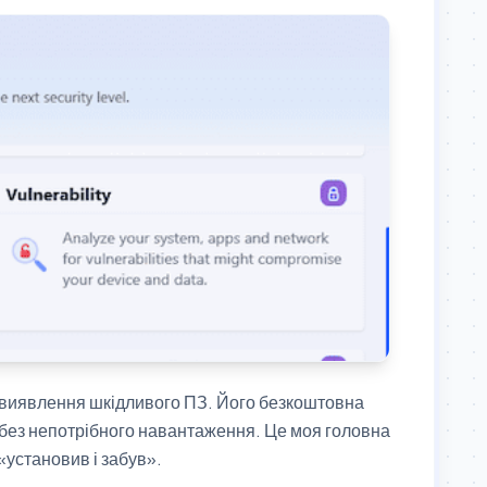
о виявлення шкідливого ПЗ. Його безкоштовна
і без непотрібного навантаження. Це моя головна
«установив і забув».