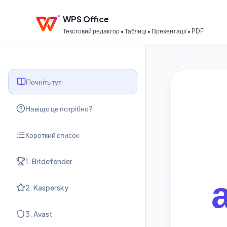
WPS Office
Текстовий редактор • Таблиці • Презентації • PDF
Почніть тут
Навіщо це потрібно?
Короткий список
1. Bitdefender
2. Kaspersky
3. Avast