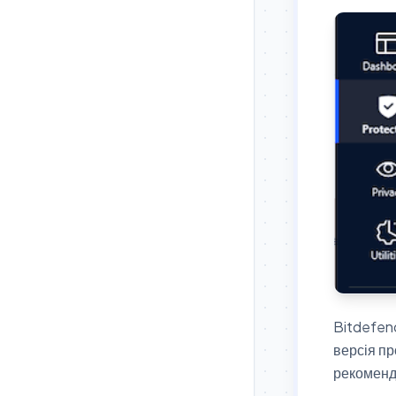
Bitdefen
версія пр
рекоменда