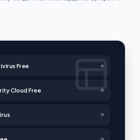
ivirus Free
ity Cloud Free
irus
ree