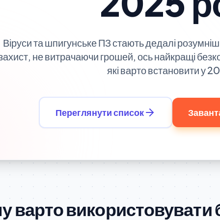
2025 р
Віруси та шпигунське ПЗ стають дедалі розумні
захист, не витрачаючи грошей, ось найкращі безко
які варто встановити у 20
Переглянути список
Завант
у варто використовувати