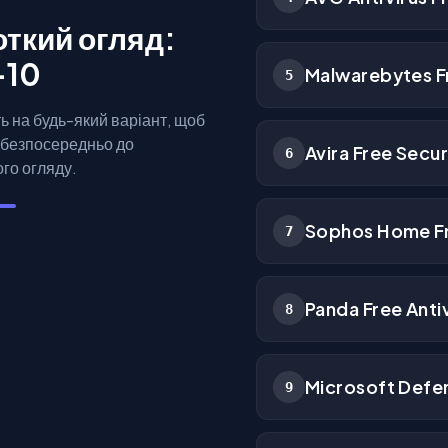
ткий огляд:
-10
Malwarebytes F
5
ь на будь-який варіант, щоб
 безпосередньо до
Avira Free Secur
6
го огляду.
Sophos Home F
7
Panda Free Anti
8
Microsoft Defe
9