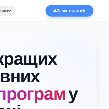
имка
Завантажити
кращих
овних
 програм
у