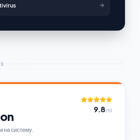
ivirus
ІЗ
9.8
/10
ion
 на систему.