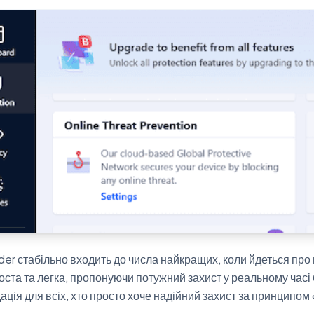
der стабільно входить до числа найкращих, коли йдеться пр
оста та легка, пропонуючи потужний захист у реальному час
ція для всіх, хто просто хоче надійний захист за принципом 