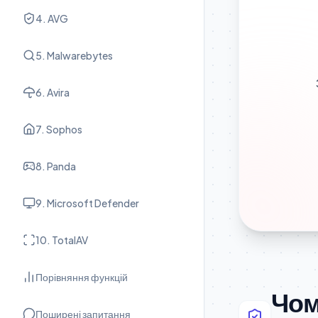
4. AVG
5. Malwarebytes
6. Avira
7. Sophos
8. Panda
9. Microsoft Defender
10. TotalAV
Порівняння функцій
Чом
Поширені запитання