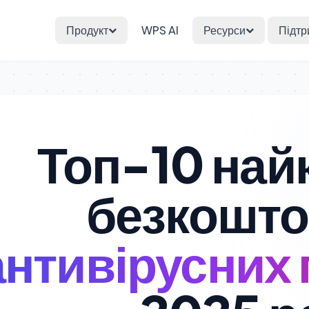
Продукт
WPS AI
Ресурси
Підтр
Топ-10 най
безкошт
антивірусних