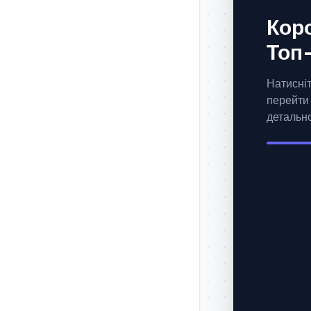
Коро
Топ
Натисніт
перейти
детально