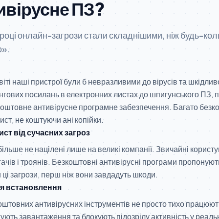
ивірусне ПЗ?
році онлайн-загрози стали складнішими, ніж будь-кол
о».
віті наші пристрої були б невразливими до вірусів та шкідли
ингових посилань в електронних листах до шпигунського ПЗ,
коштовне антивірусне програмне забезпечення. Багато безк
ст, не коштуючи ані копійки.
ст від сучасних загроз
більше не націлені лише на великі компанії. Звичайні корист
чів і троянів. Безкоштовні антивірусні програми пропонуют
 ці загрози, перш ніж вони завдадуть шкоди.
ля встановлення
оштовних антивірусних інструментів не просто тихо працюю
ують завантаження та блокують підозрілу активність у реально