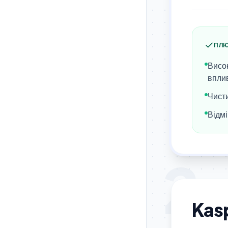
ПЛ
Висок
впли
Чист
Відмі
2
Kasp