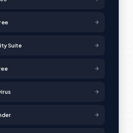
ree
ity Suite
ree
virus
nder