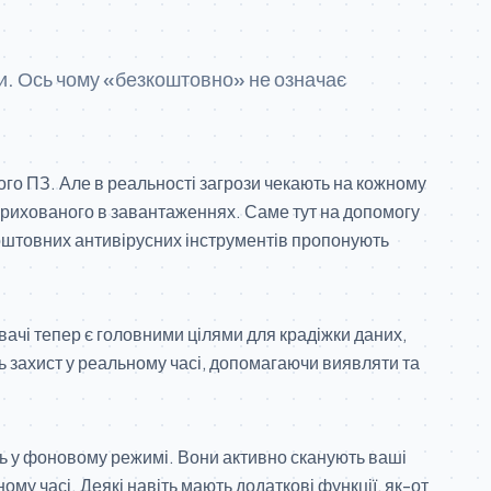
и. Ось чому «безкоштовно» не означає
вого ПЗ. Але в реальності загрози чекають на кожному
 прихованого в завантаженнях. Саме тут на допомогу
оштовних антивірусних інструментів пропонують
увачі тепер є головними цілями для крадіжки даних,
ь захист у реальному часі, допомагаючи виявляти та
ть у фоновому режимі. Вони активно сканують ваші
му часі. Деякі навіть мають додаткові функції, як-от