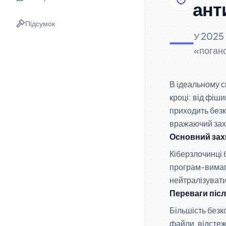
ант
Підсумок
У 2025 
«поган
В ідеальному с
кроці: від фіш
приходить без
вражаючий захи
Основний захи
Кіберзлочинці 
програм-вимага
нейтралізувати
Переваги піс
Більшість безк
файли, відстеж