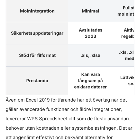
Fullstä
Molnintegration
Minimal
molninteg
Avslutades
Aktiva 
Säkerhetsuppdateringar
2023
regelbu
.xls, .xlsx
Stöd för filformat
.xls, .xlsx
med fl
Kan vara
Lättvikti
Prestanda
långsam på
snab
enklare datorer
Även om Excel 2019 fortfarande har ett övertag när det
gäller avancerade funktioner och äldre integrationer,
levererar WPS Spreadsheet allt som de flesta användare
behöver utan kostnaden eller systembelastningen. Det är
ett angenämt effektivt och bekvämt alternativ för