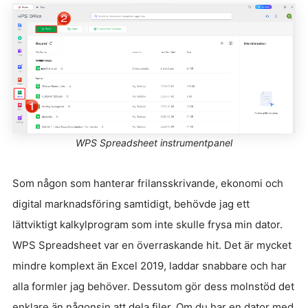
WPS Spreadsheet instrumentpanel
Som någon som hanterar frilansskrivande, ekonomi och
digital marknadsföring samtidigt, behövde jag ett
lättviktigt kalkylprogram som inte skulle frysa min dator.
WPS Spreadsheet var en överraskande hit. Det är mycket
mindre komplext än Excel 2019, laddar snabbare och har
alla formler jag behöver. Dessutom gör dess molnstöd det
enklare än någonsin att dela filer. Om du har en dator med