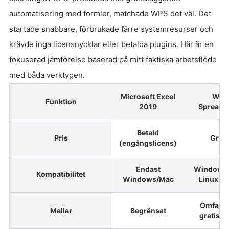
automatisering med formler, matchade WPS det väl. Det
startade snabbare, förbrukade färre systemresurser och
krävde inga licensnycklar eller betalda plugins. Här är en
fokuserad jämförelse baserad på mitt faktiska arbetsflöde
med båda verktygen.
Microsoft Excel
WPS
Funktion
2019
Spreads
Betald
Pris
Grati
(engångslicens)
Endast
Windows,
Kompatibilitet
Windows/Mac
Linux, 
Omfatta
Mallar
Begränsat
gratisma