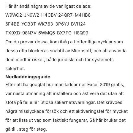
Här är ändå några av de vanligast delade:
W9WC2-JN9W2-H4CBV-24QR7-M4HB8
6F4BB-YCB3T-WK763-3P6YJ-BVH24
TX9XD-98N7V-6WMQ6-BX7FG-H8Q99
Om du provar dessa, kom ihåg att offentliga nycklar som
dessa ofta blockeras snabbt av Microsoft, och att använda
dem medför risker, både juridiskt och för systemets
säkerhet.
Nedladdningsguide
Efter att ha googlat hur man laddar ner Excel 2019 gratis,
var nästa utmaning att installera och aktivera det utan att
stöta på fel eller utlösa säkerhetsvarningar. Det krävdes
några misslyckade försök och ett aktiveringsfel för mycket
för att lista ut vad som faktiskt fungerar. Så här brukar det
gå till, steg för steg.