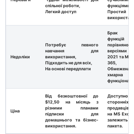
спільної роботи,
функціями,
Легкий доступ
Прости
використанн
Брак де
функцій
Потребує певного
порівня
навчання для
версіями 
Недоліки
використання,
2021 та Micr
Підходить не для всіх,
365,
На основі передплати
Обмежена
хмарна
функціональ
Від безкоштовної до
Доступно л
$12,50 на місяць з
сторонніх
різними планами
продавців.
Ціна
підписки для
на MS Excel
домашнього та бізнес-
залежить
використання.
пакета.