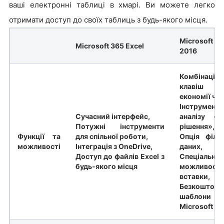
ваші електронні таблиці в хмарі. Ви можете легко
отримати доступ до своїх таблиць з будь-якого місця.
Microsoft 
Microsoft 365 Excel
2016
Комбінації
клавіш 
економії час
Інструмент
Сучасний інтерфейс,
аналізу «
Потужні інструменти
рішення»,
Функції та
для спільної роботи,
Опція фільт
можливості
Інтеграція з OneDrive,
даних,
Доступ до файлів Excel з
Спеціальні
будь-якого місця
можливості
вставки,
Безкоштовн
шаблони
Microsoft Ex