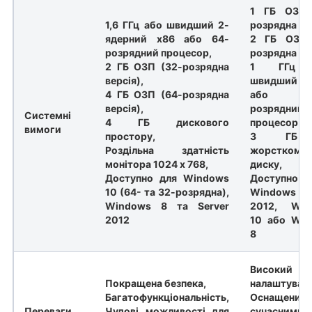
1 ГБ ОЗП 
1,6 ГГц або швидший 2-
розрядна вер
ядерний x86 або 64-
2 ГБ ОЗП 
розрядний процесор,
розрядна вер
2 ГБ ОЗП (32-розрядна
1 ГГц 
версія),
швидший 
4 ГБ ОЗП (64-розрядна
або x
версія),
розрядний
Системні
4 ГБ дискового
процесор
вимоги
простору,
3 ГБ
Роздільна здатність
жорсткому
монітора 1024 x 768,
диску,
Доступно для Windows
Доступно
10 (64- та 32-розрядна),
Windows S
Windows 8 та Server
2012, Win
2012
10 або Wi
8
Високий р
Покращена безпека,
налаштуванн
Багатофункціональність,
Оснащений 
Переваги
Чудові можливості для
сучасними