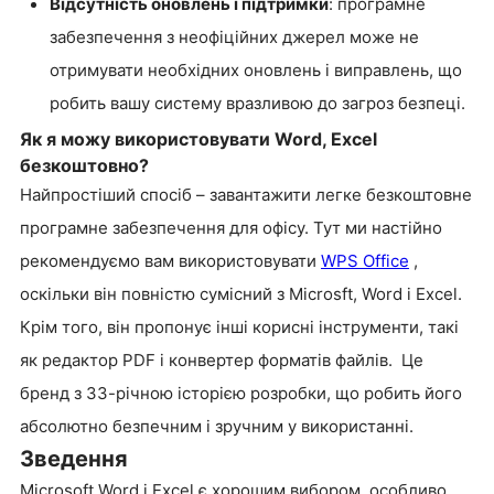
Відсутність оновлень і підтримки
: програмне
забезпечення з неофіційних джерел може не
отримувати необхідних оновлень і виправлень, що
робить вашу систему вразливою до загроз безпеці.
Як я можу використовувати Word, Excel
безкоштовно?
Найпростіший спосіб – завантажити легке безкоштовне
програмне забезпечення для офісу. Тут ми настійно
рекомендуємо вам використовувати
WPS Office
,
оскільки він повністю сумісний з Microsft, Word і Excel.
Крім того, він пропонує інші корисні інструменти, такі
як редактор PDF і конвертер форматів файлів. Це
бренд з 33-річною історією розробки, що робить його
абсолютно безпечним і зручним у використанні.
Зведення
Microsoft Word і Excel є хорошим вибором, особливо